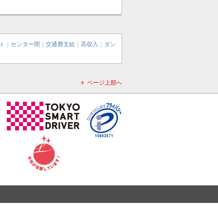
ト
｜
センター間
｜
交通費支給
｜
高収入
｜
ダン
ページ上部へ