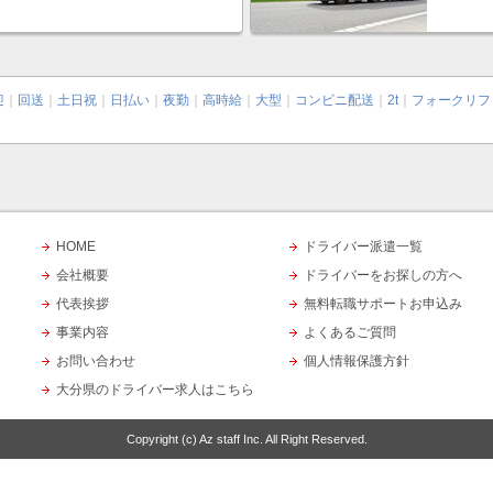
迎
｜
回送
｜
土日祝
｜
日払い
｜
夜勤
｜
高時給
｜
大型
｜
コンビニ配送
｜
2t
｜
フォークリフ
HOME
ドライバー派遣一覧
会社概要
ドライバーをお探しの方へ
代表挨拶
無料転職サポートお申込み
事業内容
よくあるご質問
お問い合わせ
個人情報保護方針
大分県のドライバー求人はこちら
Copyright (c)
Az staff Inc.
All Right Reserved.