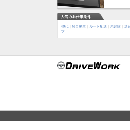
40代
｜
軽自動車
｜
ルート配送
｜
未経験
｜
送
プ