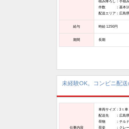
積み降ろし：手積
件数 ：基本1
配送エリア：広島
給与
時給 1250円
期間
長期
未経験OK。コンビニ配送
車両サイズ：3ｔ車（
配送先 ：広島
荷物 ：チルド
仕事内容
荷姿 ：クレー