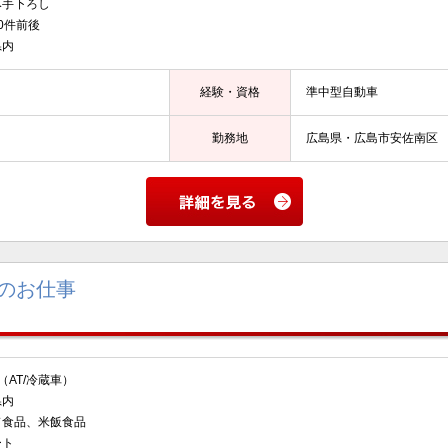
み手下ろし
0件前後
県内
経験・資格
準中型自動車
勤務地
広島県・広島市安佐南区
のお仕事
AT/冷蔵車）
県内
食品、米飯食品
ト