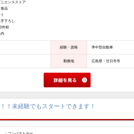
ニエンスストア
食品
ト
み手下ろし
0件程
県内
経験・資格
準中型自動車
勤務地
広島県・廿日市市
非！！未経験でもスタートできます！
：コンパクトカー