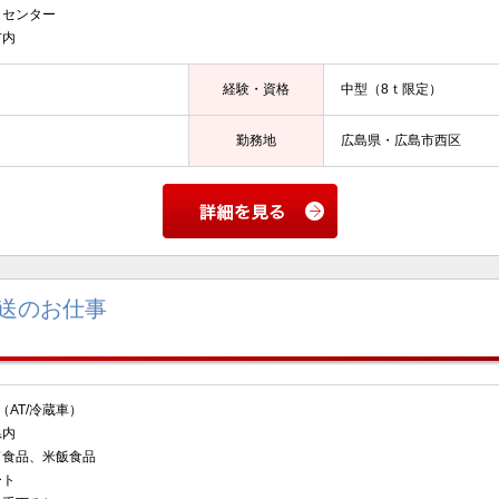
センター
市内
経験・資格
中型（8ｔ限定）
勤務地
広島県・広島市西区
送のお仕事
AT/冷蔵車）
県内
食品、米飯食品
ト