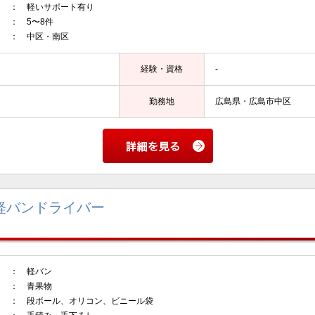
 軽いサポート有り
5〜8件
： 中区・南区
経験・資格
-
勤務地
広島県・広島市中区
軽バンドライバー
： 軽バン
 青果物
ボール、オリコン、ビニール袋