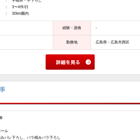
 手積み・手下ろし
3〜4件/日
 30km圏内
経験・資格
-
勤務地
広島県・広島市西区
事
車
ール
積みパレ下ろし、バラ積みバラ下ろし