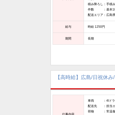
積み降ろし：手積
件数 ：基本1
配送エリア：広島
給与
時給 1250円
期間
長期
【高時給】広島/日祝休み/
車両 ：4tドラ
配送先 ：担当エ
荷物 ：常温食
仕事内容