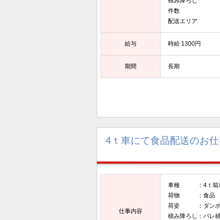
積み降ろし ：
件数 ： 
配送エリア ：
給与
時給 1300円
期間
長期
4ｔ車にて食品配送のお仕
車種 ：4ｔ箱
荷物 ：食品
荷姿 ：ダンボ
仕事内容
積み降ろし：パレ