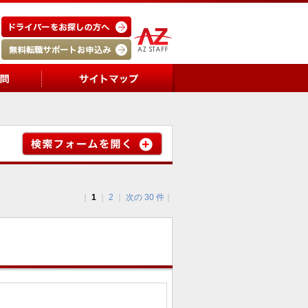
｜
1
｜
2
｜
次の 30 件
｜