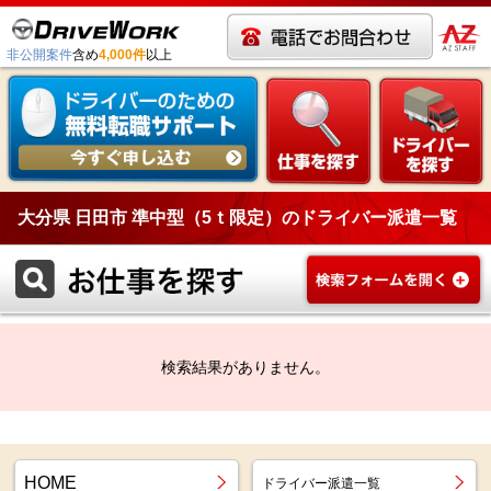
非公開案件
含め
4,000件
以上
大分県 日田市 準中型（5ｔ限定）のドライバー派遣一覧
検索結果がありません。
HOME
ドライバー派遣一覧