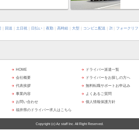
迎
｜
回送
｜
土日祝
｜
日払い
｜
夜勤
｜
高時給
｜
大型
｜
コンビニ配送
｜
2t
｜
フォークリフ
HOME
ドライバー派遣一覧
会社概要
ドライバーをお探しの方へ
代表挨拶
無料転職サポートお申込み
事業内容
よくあるご質問
お問い合わせ
個人情報保護方針
福井県のドライバー求人はこちら
Copyright (c)
Az staff Inc.
All Right Reserved.