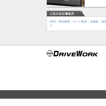
40代
｜
軽自動車
｜
ルート配送
｜
未経験
｜
送
プ