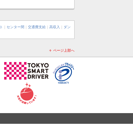
ト
｜
センター間
｜
交通費支給
｜
高収入
｜
ダン
ページ上部へ