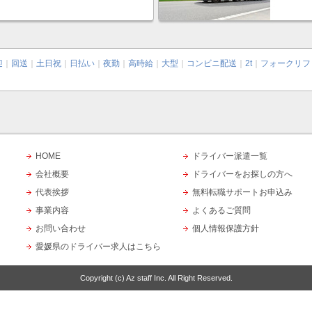
迎
｜
回送
｜
土日祝
｜
日払い
｜
夜勤
｜
高時給
｜
大型
｜
コンビニ配送
｜
2t
｜
フォークリフ
HOME
ドライバー派遣一覧
会社概要
ドライバーをお探しの方へ
代表挨拶
無料転職サポートお申込み
事業内容
よくあるご質問
お問い合わせ
個人情報保護方針
愛媛県のドライバー求人はこちら
Copyright (c)
Az staff Inc.
All Right Reserved.