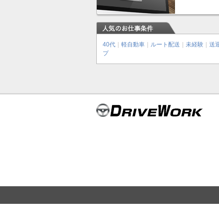
40代
｜
軽自動車
｜
ルート配送
｜
未経験
｜
送
プ