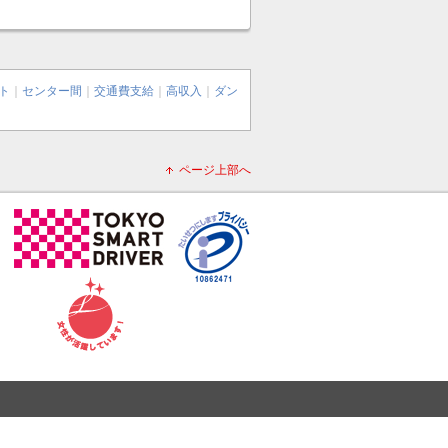
ト
｜
センター間
｜
交通費支給
｜
高収入
｜
ダン
ページ上部へ