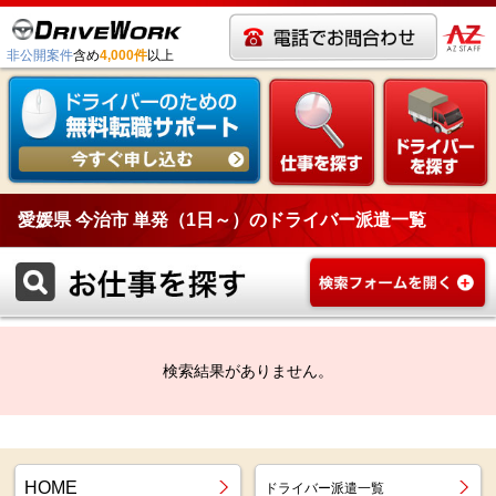
非公開案件
含め
4,000件
以上
愛媛県 今治市 単発（1日～）のドライバー派遣一覧
検索結果がありません。
HOME
ドライバー派遣一覧