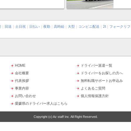
迎
｜
回送
｜
土日祝
｜
日払い
｜
夜勤
｜
高時給
｜
大型
｜
コンビニ配送
｜
2t
｜
フォークリフ
HOME
ドライバー派遣一覧
会社概要
ドライバーをお探しの方へ
代表挨拶
無料転職サポートお申込み
事業内容
よくあるご質問
お問い合わせ
個人情報保護方針
愛媛県のドライバー求人はこちら
Copyright (c)
Az staff Inc.
All Right Reserved.