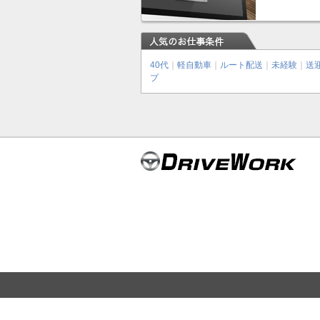
40代
｜
軽自動車
｜
ルート配送
｜
未経験
｜
送
プ