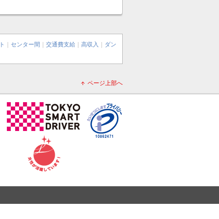
ト
｜
センター間
｜
交通費支給
｜
高収入
｜
ダン
ページ上部へ