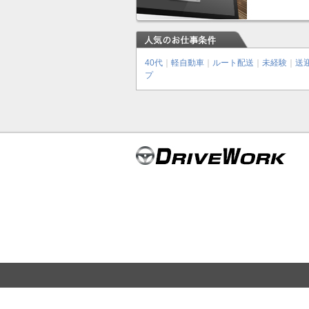
40代
｜
軽自動車
｜
ルート配送
｜
未経験
｜
送
プ