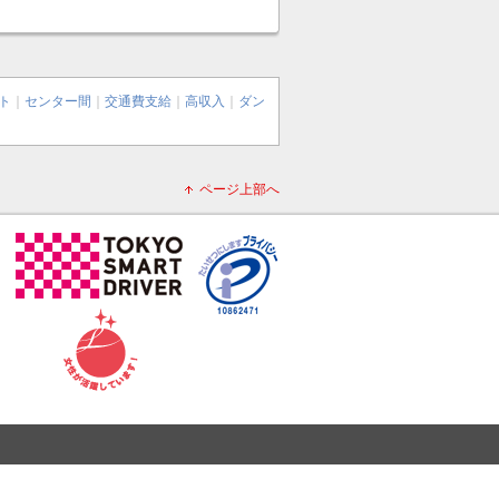
ト
｜
センター間
｜
交通費支給
｜
高収入
｜
ダン
ページ上部へ