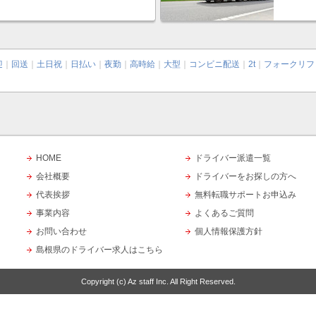
迎
｜
回送
｜
土日祝
｜
日払い
｜
夜勤
｜
高時給
｜
大型
｜
コンビニ配送
｜
2t
｜
フォークリフ
HOME
ドライバー派遣一覧
会社概要
ドライバーをお探しの方へ
代表挨拶
無料転職サポートお申込み
事業内容
よくあるご質問
お問い合わせ
個人情報保護方針
島根県のドライバー求人はこちら
Copyright (c)
Az staff Inc.
All Right Reserved.