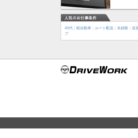
40代
｜
軽自動車
｜
ルート配送
｜
未経験
｜
送
プ