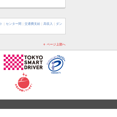
ト
｜
センター間
｜
交通費支給
｜
高収入
｜
ダン
ページ上部へ