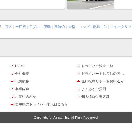
迎
｜
回送
｜
土日祝
｜
日払い
｜
夜勤
｜
高時給
｜
大型
｜
コンビニ配送
｜
2t
｜
フォークリフ
HOME
ドライバー派遣一覧
会社概要
ドライバーをお探しの方へ
代表挨拶
無料転職サポートお申込み
事業内容
よくあるご質問
お問い合わせ
個人情報保護方針
岩手県のドライバー求人はこちら
Copyright (c)
Az staff Inc.
All Right Reserved.