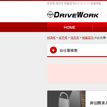
岩手県 滝沢市 制服貸与のドライバー派遣情報
HOME
>
岩手県
>
滝沢市
>
制服貸与
のお仕事