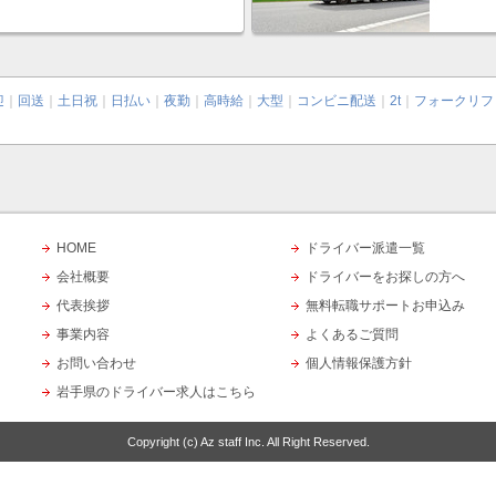
迎
｜
回送
｜
土日祝
｜
日払い
｜
夜勤
｜
高時給
｜
大型
｜
コンビニ配送
｜
2t
｜
フォークリフ
HOME
ドライバー派遣一覧
会社概要
ドライバーをお探しの方へ
代表挨拶
無料転職サポートお申込み
事業内容
よくあるご質問
お問い合わせ
個人情報保護方針
岩手県のドライバー求人はこちら
Copyright (c)
Az staff Inc.
All Right Reserved.