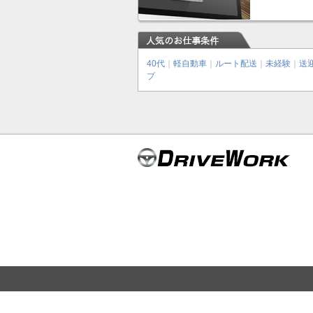
40代
｜
軽自動車
｜
ルート配送
｜
未経験
｜
送
プ