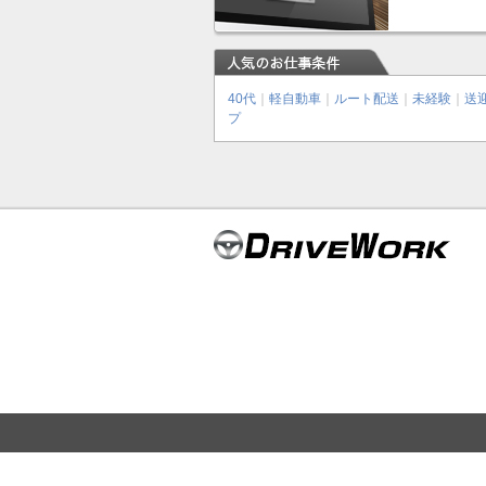
40代
｜
軽自動車
｜
ルート配送
｜
未経験
｜
送
プ