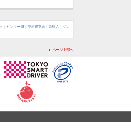
ト
｜
センター間
｜
交通費支給
｜
高収入
｜
ダン
ページ上部へ