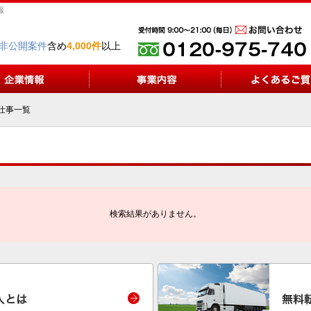
報
非公開案件
含め
4,000件
以上
仕事一覧
検索結果がありません。