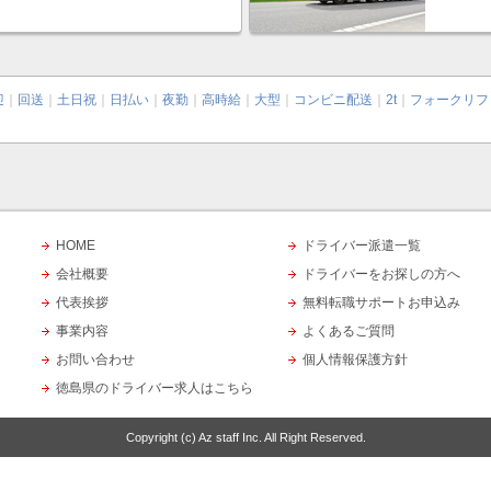
迎
｜
回送
｜
土日祝
｜
日払い
｜
夜勤
｜
高時給
｜
大型
｜
コンビニ配送
｜
2t
｜
フォークリフ
HOME
ドライバー派遣一覧
会社概要
ドライバーをお探しの方へ
代表挨拶
無料転職サポートお申込み
事業内容
よくあるご質問
お問い合わせ
個人情報保護方針
徳島県のドライバー求人はこちら
Copyright (c)
Az staff Inc.
All Right Reserved.