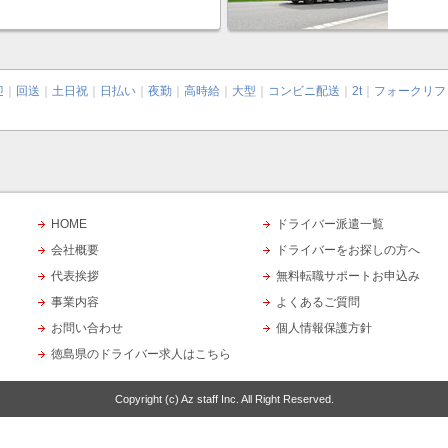
迎
｜
回送
｜
土日祝
｜
日払い
｜
夜勤
｜
高時給
｜
大型
｜
コンビニ配送
｜
2t
｜
フォークリフ
HOME
ドライバー派遣一覧
会社概要
ドライバーをお探しの方へ
代表挨拶
無料転職サポートお申込み
事業内容
よくあるご質問
お問い合わせ
個人情報保護方針
徳島県のドライバー求人はこちら
Copyright (c)
Az staff Inc.
All Right Reserved.