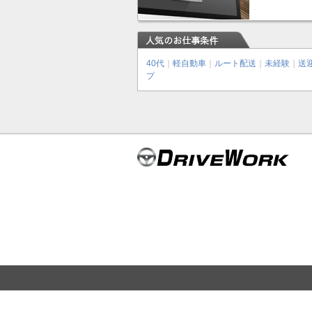
40代
｜
軽自動車
｜
ルート配送
｜
未経験
｜
送
プ