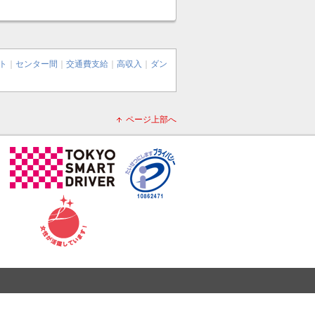
ト
｜
センター間
｜
交通費支給
｜
高収入
｜
ダン
ページ上部へ