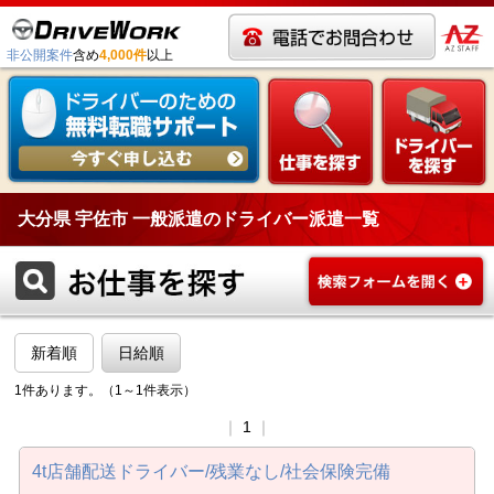
非公開案件
含め
4,000件
以上
大分県 宇佐市 一般派遣のドライバー派遣一覧
新着順
日給順
1件あります。（1～1件表示）
｜
1
｜
4t店舗配送ドライバー/残業なし/社会保険完備