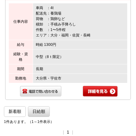
車両 ：4t
配送先：養鶏場
荷物 ：鶏卵など
仕事内容
積卸 ：手積み手降ろし
件数 ：1〜5件程
エリア：大分・福岡・佐賀・長崎
給与
時給 1300円
経験・資
中型（8ｔ限定）
格
期間
長期
勤務地
大分県・宇佐市
新着順
日給順
1件あります。（1～1件表示）
｜
1
｜