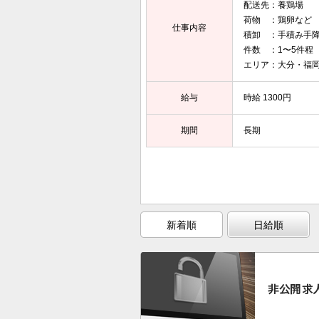
配送先：養鶏場
荷物 ：鶏卵など
仕事内容
積卸 ：手積み手
件数 ：1〜5件程
エリア：大分・福
給与
時給 1300円
期間
長期
新着順
日給順