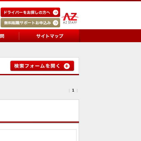
｜
1
｜