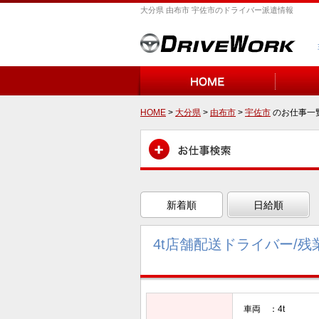
大分県 由布市 宇佐市のドライバー派遣情報
HOME
>
大分県
>
由布市
>
宇佐市
のお仕事一
新着順
日給順
4t店舗配送ドライバー/残
車両 ：4t