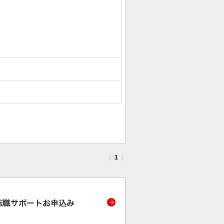
｜
1
｜