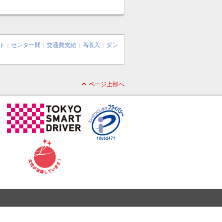
ト
｜
センター間
｜
交通費支給
｜
高収入
｜
ダン
ページ上部へ