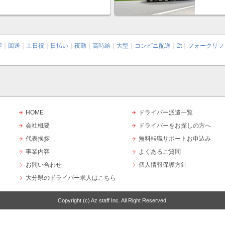
迎
｜
回送
｜
土日祝
｜
日払い
｜
夜勤
｜
高時給
｜
大型
｜
コンビニ配送
｜
2t
｜
フォークリフ
HOME
ドライバー派遣一覧
会社概要
ドライバーをお探しの方へ
代表挨拶
無料転職サポートお申込み
事業内容
よくあるご質問
お問い合わせ
個人情報保護方針
大分県のドライバー求人はこちら
Copyright (c)
Az staff Inc.
All Right Reserved.