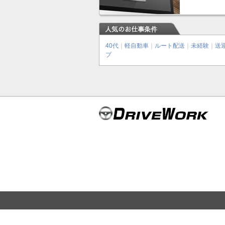
40代
｜
軽自動車
｜
ルート配送
｜
未経験
｜
送
プ