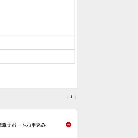
｜
1
｜