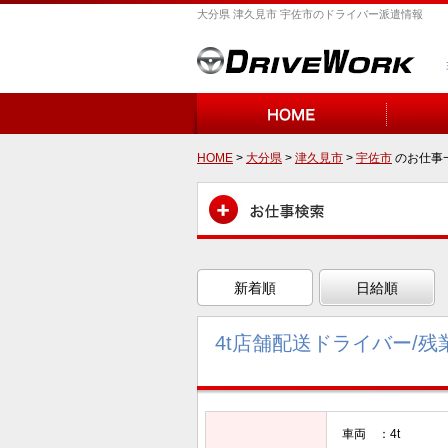
大分県 津久見市 宇佐市のドライバー派遣情報
HOME
>
大分県
>
津久見市
>
宇佐市
のお仕事
新着順
日給順
4t店舗配送ドライバー/残
車両 ：4t