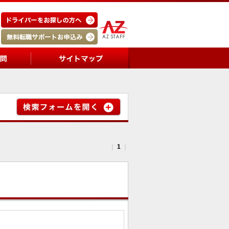
｜
1
｜