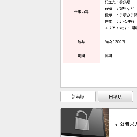
配送先：養鶏場
荷物 ：鶏卵など
仕事内容
積卸 ：手積み手
件数 ：1〜5件程
エリア：大分・福
給与
時給 1300円
期間
長期
新着順
日給順