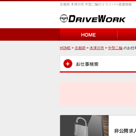
京都府 木津川市 中型二輪のドライバー派遣情報
HOME
>
京都府
>
木津川市
>
中型二輪
のお仕