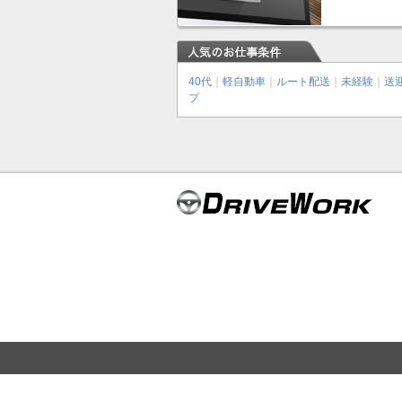
40代
｜
軽自動車
｜
ルート配送
｜
未経験
｜
送
プ