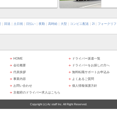
迎
｜
回送
｜
土日祝
｜
日払い
｜
夜勤
｜
高時給
｜
大型
｜
コンビニ配送
｜
2t
｜
フォークリフ
HOME
ドライバー派遣一覧
会社概要
ドライバーをお探しの方へ
代表挨拶
無料転職サポートお申込み
事業内容
よくあるご質問
お問い合わせ
個人情報保護方針
京都府のドライバー求人はこちら
Copyright (c)
Az staff Inc.
All Right Reserved.