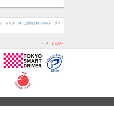
ト
｜
センター間
｜
交通費支給
｜
高収入
｜
ダン
ページ上部へ