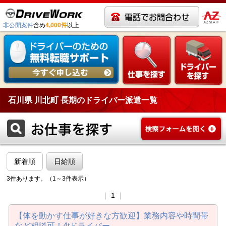
非公開案件
含め
4,000件
以上
石川県 川北町 長期のドライバー派遣一覧
新着順
日給順
3件あります。（1～3件表示）
｜
1
｜
【体を動かす仕事が好きな方歓迎】業務内容や時間帯
など相談可！4tドライバー