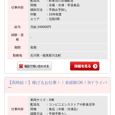
配送先 ：飲食店の店舗配送
荷物 ：冷蔵・冷凍・常温食品
仕事内容
積卸方法 ：手積み手卸し
件数 ：10件程度
エリア ：北陸3県
給与
月給 240000円
経験・資
-
格
期間
長期
勤務地
石川県・能美郡川北町
【高時給！】稼げるお仕事！！未経験OK！3tドライバ
ー
車両サイズ：3t車
配送先 ：コンビニエンスストアや飲食店等
仕事内容
荷物 ：食品（冷蔵・冷凍品）
積降方法 ：手積手降ろし