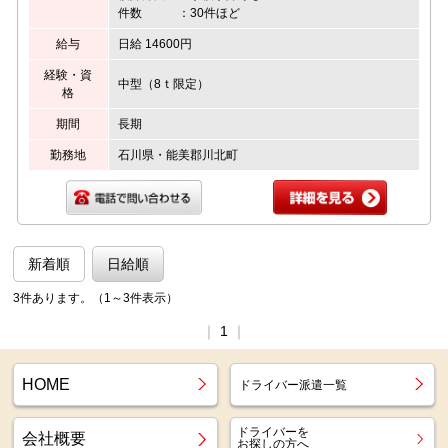
件数 ：30件ほど
給与
日給 14600円
経験・資
中型（8ｔ限定）
格
期間
長期
勤務地
石川県・能美郡川北町
新着順
日給順
3件あります。（1～3件表示）
｜
1
｜
HOME
ドライバー派遣一覧
ドライバーを
会社概要
お探しの方へ