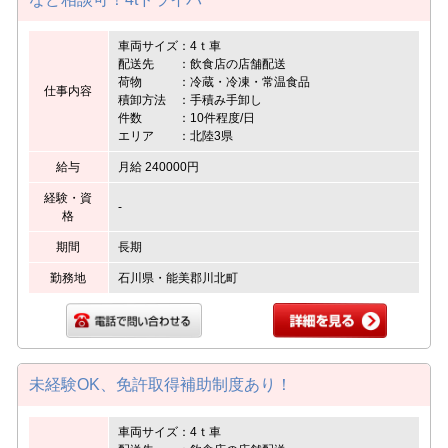
車両サイズ：4ｔ車
配送先 ：飲食店の店舗配送
荷物 ：冷蔵・冷凍・常温食品
仕事内容
積卸方法 ：手積み手卸し
件数 ：10件程度/日
エリア ：北陸3県
給与
月給 240000円
経験・資
-
格
期間
長期
勤務地
石川県・能美郡川北町
未経験OK、免許取得補助制度あり！
車両サイズ：4ｔ車