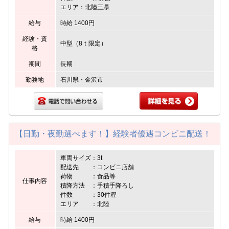
エリア：北陸三県
給与
時給 1400円
経験・資
中型（8ｔ限定）
格
期間
長期
勤務地
石川県・金沢市
【日勤・夜勤選べます！】経験者優遇コンビニ配送！
車両サイズ：3t
配送先 ：コンビニ店舗
荷物 ：食品等
仕事内容
積降方法 ：手積手降ろし
件数 ：30件程
エリア ：北陸
給与
時給 1400円