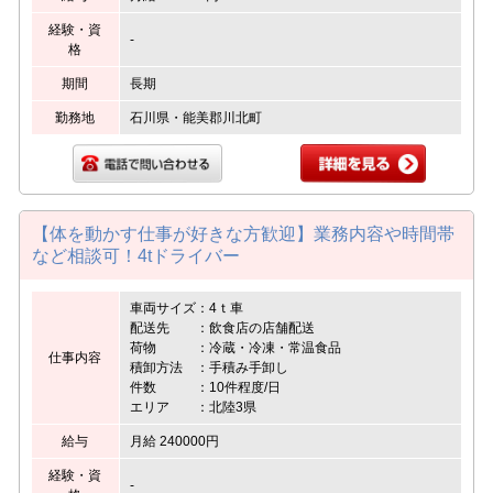
経験・資
-
格
期間
長期
勤務地
石川県・能美郡川北町
【体を動かす仕事が好きな方歓迎】業務内容や時間帯
など相談可！4tドライバー
車両サイズ：4ｔ車
配送先 ：飲食店の店舗配送
荷物 ：冷蔵・冷凍・常温食品
仕事内容
積卸方法 ：手積み手卸し
件数 ：10件程度/日
エリア ：北陸3県
給与
月給 240000円
経験・資
-