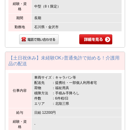
経験・資
中型（8ｔ限定）
格
期間
長期
勤務地
石川県・金沢市
【土日祝休み】未経験OK♪普通免許で始める！介護用
品の配送
車両サイズ：キャラバン等
配送先 ：提携社・一部個人利用者宅
荷物 ：福祉用具
仕事内容
積降方法 ：手積み手降ろし
件数 ：6件程/日
エリア ：北陸三県
給与
日給 12200円
経験・資
-
格