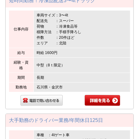
短時間勤務！冷凍品配送3〜4tトラック
車両サイズ：3〜4t
配送先 ：スーパー
荷物 ：冷凍食品等
仕事内容
積降方法 ：手積手降ろし
件数 ：20件ほど
エリア ：北陸
給与
時給 1600円
経験・資
中型（8ｔ限定）
格
期間
長期
勤務地
石川県・金沢市
大手勤務のドライバー業務/年間休日125日
車種 ：4tゲート車