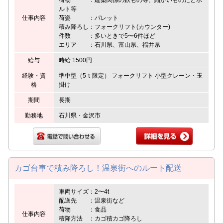
ルト等
仕事内容
荷姿 ：パレット
積み降ろし：フォークリフト(カウンター)
件数 ：多いときで5〜6件ほど
エリア ：石川県、富山県、福井県
給与
時給 1500円
経験・資
準中型（5ｔ限定） フォークリフト 小型クレーン・玉
格
掛け
期間
長期
勤務地
石川県・金沢市
カゴ台車で積み降ろし！温泉街へのルート配送
車両サイズ：2〜4t
配送先 ：温泉街など
荷物 ：食品
仕事内容
積降方法 ：カゴ積カゴ降ろし