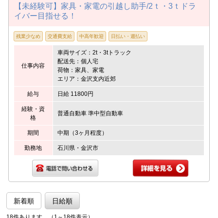
【未経験可】家具・家電の引越し助手/2ｔ・3ｔドラ
イバー目指せる！
残業少なめ
交通費支給
中高年歓迎
日払い・週払い
車両サイズ：2t・3tトラック
配送先：個人宅
仕事内容
荷物：家具、家電
エリア：金沢支内近郊
給与
日給 11800円
経験・資
普通自動車 準中型自動車
格
期間
中期（3ヶ月程度）
勤務地
石川県・金沢市
新着順
日給順
18件あります。（1～18件表示）