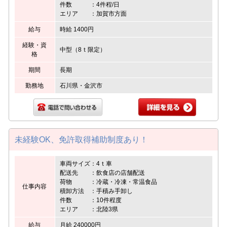
件数 ：4件程/日
エリア ：加賀市方面
給与
時給 1400円
経験・資
中型（8ｔ限定）
格
期間
長期
勤務地
石川県・金沢市
未経験OK、免許取得補助制度あり！
車両サイズ：4ｔ車
配送先 ：飲食店の店舗配送
荷物 ：冷蔵・冷凍・常温食品
仕事内容
積卸方法 ：手積み手卸し
件数 ：10件程度
エリア ：北陸3県
給与
月給 240000円