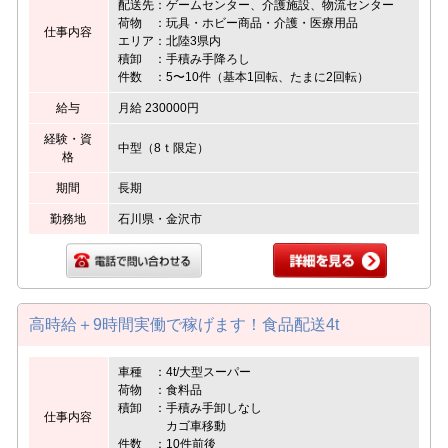
配送先：ゲームセンター、介護施設、物流センター
荷物 ：玩具・ホビー商品・介護・医療用品
仕事内容
エリア：北陸3県内
積卸 ：手積み手降ろし
件数 ：5〜10件（基本1回転、たまに2回転）
給与
月給 230000円
経験・資
中型（8ｔ限定）
格
期間
長期
勤務地
石川県・金沢市
高時給＋9時間実働で稼げます！食品配送4t
車種 ：4t/大型スーパー
荷物 ：食料品
積卸 ：手積み手卸しなし
仕事内容
カゴ車移動
件数 ：10件前後