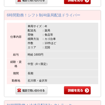
6時間勤務！シフト制/4t薬局配送ドライバー
車両サイズ：4t
配送先 ：薬局
荷物 ：食品等
仕事内容
積降方法 ：カゴ台車
件数 ：10件ほど
エリア ：北陸
給与
時給 1600円
経験・資
中型（8ｔ限定）
格
期間
長期
勤務地
石川県・金沢市