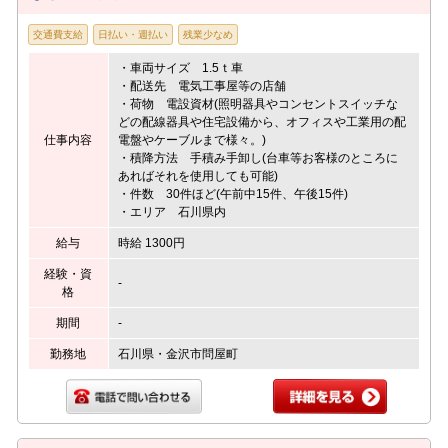
交通費支給
日払い・週払い
残業少なめ
・車両サイズ 1.5ｔ車
・配送先 電気工事屋等の店舗
・荷物 電設資材(照明器具やコンセントスイッチな
どの配線器具や住宅設備から、オフィスや工業用の配
仕事内容
電盤やケーブルまで様々。)
・積降方法 手積み手卸し(台車等お客様のところに
あればそれを使用しても可能)
・件数 30件ほど(午前中15件、午後15件)
・エリア 石川県内
給与
時給 1300円
経験・資
-
格
期間
-
勤務地
石川県・金沢市問屋町