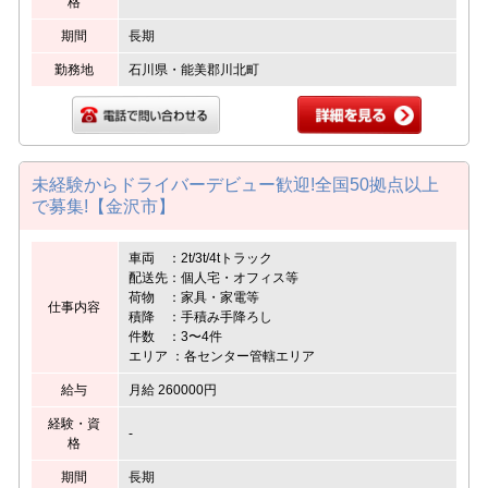
格
期間
長期
勤務地
石川県・能美郡川北町
未経験からドライバーデビュー歓迎!全国50拠点以上
で募集!【金沢市】
車両 ：2t/3t/4tトラック
配送先：個人宅・オフィス等
荷物 ：家具・家電等
仕事内容
積降 ：手積み手降ろし
件数 ：3〜4件
エリア ：各センター管轄エリア
給与
月給 260000円
経験・資
-
格
期間
長期