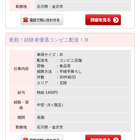
勤務地
石川県・金沢市
夜勤！経験者優遇コンビニ配送！3t
車両サイズ：3t
配送先 ：コンビニ店舗
荷物 ：食品等
仕事内容
積降方法 ：手積手降ろし
件数 ：30件程/日
エリア ：北陸
給与
時給 1400円
経験・資
中型（8ｔ限定）
格
期間
長期
勤務地
石川県・金沢市