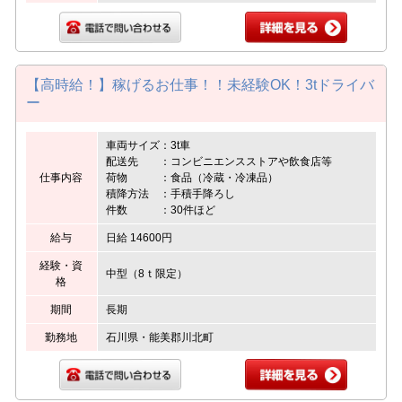
【高時給！】稼げるお仕事！！未経験OK！3tドライバ
ー
車両サイズ：3t車
配送先 ：コンビニエンスストアや飲食店等
仕事内容
荷物 ：食品（冷蔵・冷凍品）
積降方法 ：手積手降ろし
件数 ：30件ほど
給与
日給 14600円
経験・資
中型（8ｔ限定）
格
期間
長期
勤務地
石川県・能美郡川北町