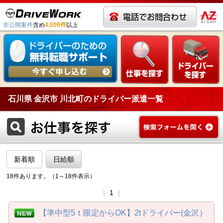
非公開案件
含め
4,000件
以上
石川県 金沢市 川北町のドライバー派遣一覧
新着順
日給順
18件あります。（1～18件表示）
｜
1
｜
【準中型5ｔ限定からOK】2tドライバー(金沢）