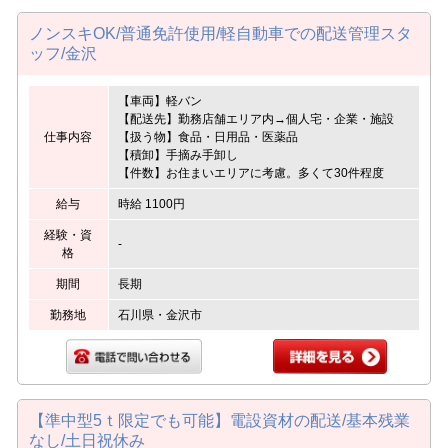
ノンスキOK/普通免許使用/軽自動車での配送管理スタ
ッフ/金沢
【車両】軽バン
【配送先】勤務店舗エリア内→個人宅・企業・施設
仕事内容
【扱う物】食品・日用品・医薬品
【積卸】手摘み手卸し
【件数】お住まいエリアに考慮。多くて30件程度
給与
時給 1100円
経験・資
-
格
期間
長期
勤務地
石川県・金沢市
【準中型5ｔ限定でも可能】電設資材の配送/基本残業
なし/土日祝休み