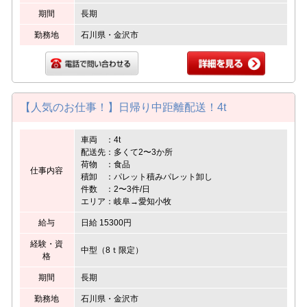
期間
長期
勤務地
石川県・金沢市
【人気のお仕事！】日帰り中距離配送！4t
車両 ：4t
配送先：多くて2〜3か所
荷物 ：食品
仕事内容
積卸 ：パレット積みパレット卸し
件数 ：2〜3件/日
エリア：岐阜→愛知小牧
給与
日給 15300円
経験・資
中型（8ｔ限定）
格
期間
長期
勤務地
石川県・金沢市