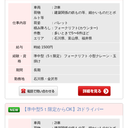
車両 ：2t車
荷物 ：建築関係の鉄もの等、細かいものだとボ
ルト等
仕事内容
荷姿 ：パレット
積み降ろし：フォークリフト(カウンター)
件数 ：多いときで5〜6件ほど
エリア ：石川県、富山県、福井県
給与
時給 1500円
経験・資
準中型（5ｔ限定） フォークリフト 小型クレーン・玉
格
掛け
期間
長期
勤務地
石川県・金沢市
【準中型5ｔ限定からOK】2tドライバー
車両 ：2t車
荷物 ：建築関係の鉄もの等、細かいものだとボ