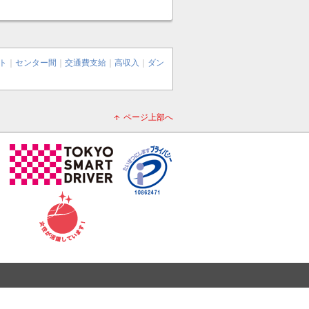
ト
｜
センター間
｜
交通費支給
｜
高収入
｜
ダン
ページ上部へ