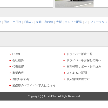
迎
｜
回送
｜
土日祝
｜
日払い
｜
夜勤
｜
高時給
｜
大型
｜
コンビニ配送
｜
2t
｜
フォークリフ
HOME
ドライバー派遣一覧
会社概要
ドライバーをお探しの方へ
代表挨拶
無料転職サポートお申込み
事業内容
よくあるご質問
お問い合わせ
個人情報保護方針
愛媛県のドライバー求人はこちら
Copyright (c)
Az staff Inc.
All Right Reserved.