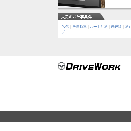
40代
｜
軽自動車
｜
ルート配送
｜
未経験
｜
送
プ