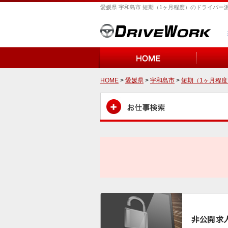
愛媛県 宇和島市 短期（1ヶ月程度）のドライバー
HOME
>
愛媛県
>
宇和島市
>
短期（1ヶ月程度