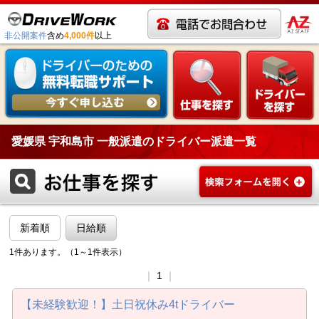
非公開案件
含め
4,000件
以上
愛媛県 宇和島市 一般派遣のドライバー派遣一覧
新着順
日給順
1件あります。（1～1件表示）
｜
1
｜
【未経験歓迎！】土日祝休み4tドライバー