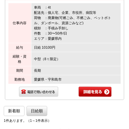
車両 ：4t
配送先：個人宅、企業、市役所、病院等
荷物 ：廃棄物(可燃ごみ、不燃ごみ、ペットボト
仕事内容
ル、ダンボール、資源ごみなど)
積卸 ：手積み手卸し
件数 ：30〜50件/日
エリア：愛媛県内
給与
日給 10100円
経験・資
中型（8ｔ限定）
格
期間
長期
勤務地
愛媛県・宇和島市
新着順
日給順
1件あります。（1～1件表示）