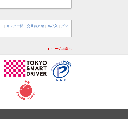
ト
｜
センター間
｜
交通費支給
｜
高収入
｜
ダン
ページ上部へ