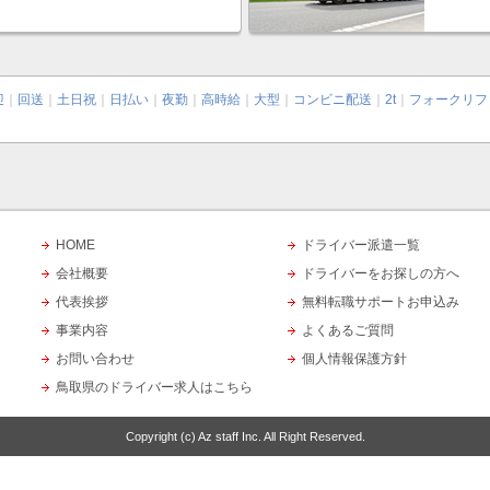
迎
｜
回送
｜
土日祝
｜
日払い
｜
夜勤
｜
高時給
｜
大型
｜
コンビニ配送
｜
2t
｜
フォークリフ
HOME
ドライバー派遣一覧
会社概要
ドライバーをお探しの方へ
代表挨拶
無料転職サポートお申込み
事業内容
よくあるご質問
お問い合わせ
個人情報保護方針
鳥取県のドライバー求人はこちら
Copyright (c)
Az staff Inc.
All Right Reserved.