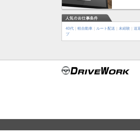
40代
｜
軽自動車
｜
ルート配送
｜
未経験
｜
送
プ