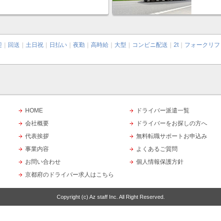
迎
｜
回送
｜
土日祝
｜
日払い
｜
夜勤
｜
高時給
｜
大型
｜
コンビニ配送
｜
2t
｜
フォークリフ
HOME
ドライバー派遣一覧
会社概要
ドライバーをお探しの方へ
代表挨拶
無料転職サポートお申込み
事業内容
よくあるご質問
お問い合わせ
個人情報保護方針
京都府のドライバー求人はこちら
Copyright (c)
Az staff Inc.
All Right Reserved.