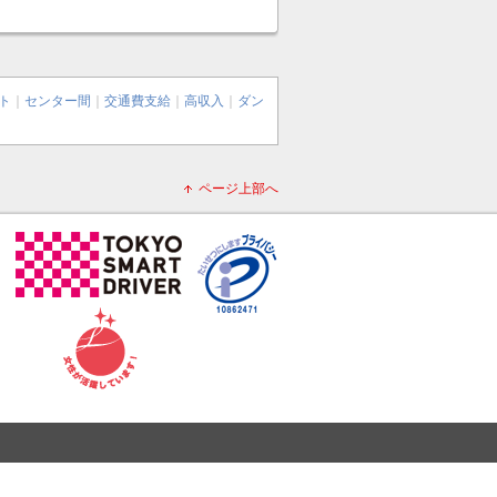
ト
｜
センター間
｜
交通費支給
｜
高収入
｜
ダン
ページ上部へ