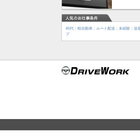
40代
｜
軽自動車
｜
ルート配送
｜
未経験
｜
送
プ