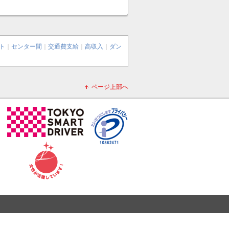
ト
｜
センター間
｜
交通費支給
｜
高収入
｜
ダン
ページ上部へ