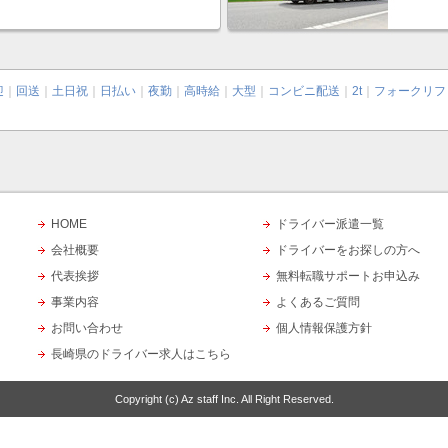
迎
｜
回送
｜
土日祝
｜
日払い
｜
夜勤
｜
高時給
｜
大型
｜
コンビニ配送
｜
2t
｜
フォークリフ
HOME
ドライバー派遣一覧
会社概要
ドライバーをお探しの方へ
代表挨拶
無料転職サポートお申込み
事業内容
よくあるご質問
お問い合わせ
個人情報保護方針
長崎県のドライバー求人はこちら
Copyright (c)
Az staff Inc.
All Right Reserved.