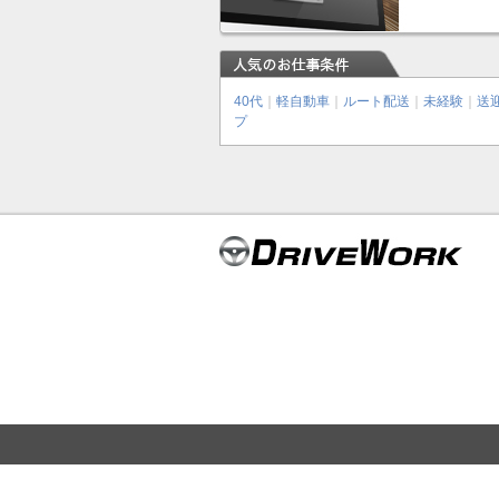
40代
｜
軽自動車
｜
ルート配送
｜
未経験
｜
送
プ