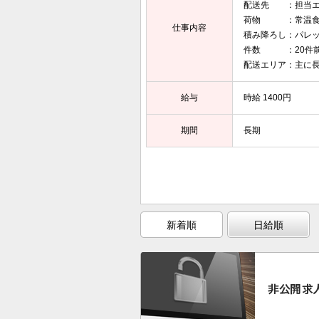
配送先 ：担当エ
荷物 ：常温食
仕事内容
積み降ろし：パレ
件数 ：20件前
配送エリア：主に
給与
時給 1400円
期間
長期
新着順
日給順