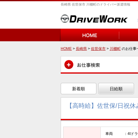
長崎県 佐世保市 川棚町のドライバー派遣情報
HOME
>
長崎県
>
佐世保市
>
川棚町
のお仕事
新着順
日給順
【高時給】佐世保/日祝休み
車両 ：4tドラ