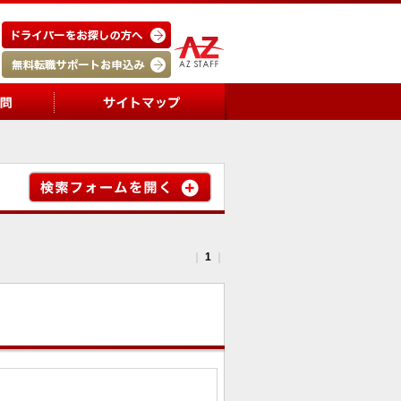
｜
1
｜