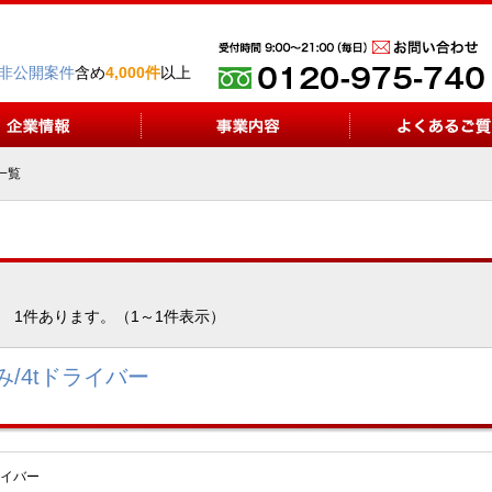
非公開案件
含め
4,000件
以上
一覧
1件あります。（1～1件表示）
/4tドライバー
イバー