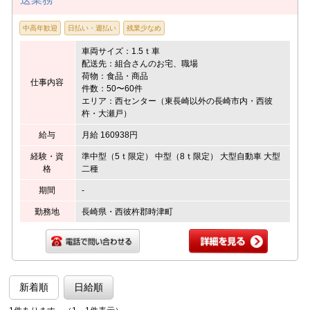
中高年歓迎
日払い・週払い
残業少なめ
車両サイズ：1.5ｔ車
配送先：組合さんのお宅、職場
荷物：食品・商品
仕事内容
件数：50〜60件
エリア：西センター（東長崎以外の長崎市内・西彼
杵・大瀬戸）
給与
月給 160938円
経験・資
準中型（5ｔ限定） 中型（8ｔ限定） 大型自動車 大型
格
二種
期間
-
勤務地
長崎県・西彼杵郡時津町
新着順
日給順