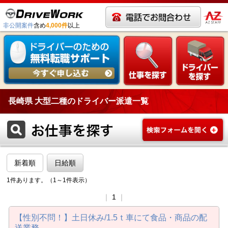
非公開案件
含め
4,000件
以上
長崎県 大型二種のドライバー派遣一覧
新着順
日給順
1件あります。（1～1件表示）
｜
1
｜
【性別不問！】土日休み/1.5ｔ車にて食品・商品の配
送業務