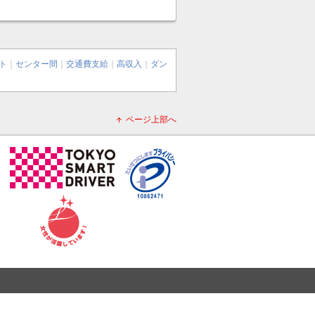
ト
｜
センター間
｜
交通費支給
｜
高収入
｜
ダン
ページ上部へ