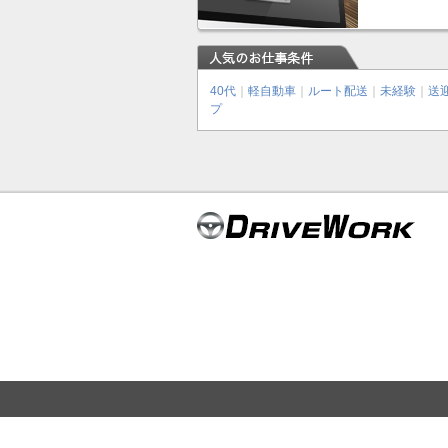
40代
｜
軽自動車
｜
ルート配送
｜
未経験
｜
送
プ