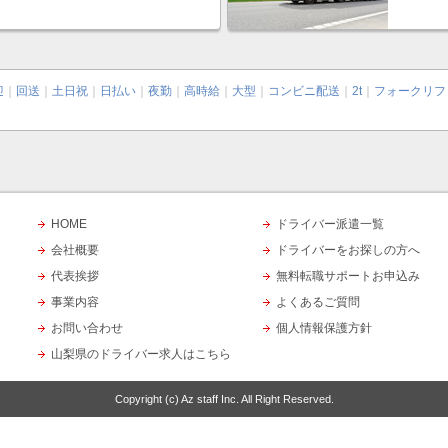
迎
｜
回送
｜
土日祝
｜
日払い
｜
夜勤
｜
高時給
｜
大型
｜
コンビニ配送
｜
2t
｜
フォークリフ
HOME
ドライバー派遣一覧
会社概要
ドライバーをお探しの方へ
代表挨拶
無料転職サポートお申込み
事業内容
よくあるご質問
お問い合わせ
個人情報保護方針
山梨県のドライバー求人はこちら
Copyright (c)
Az staff Inc.
All Right Reserved.