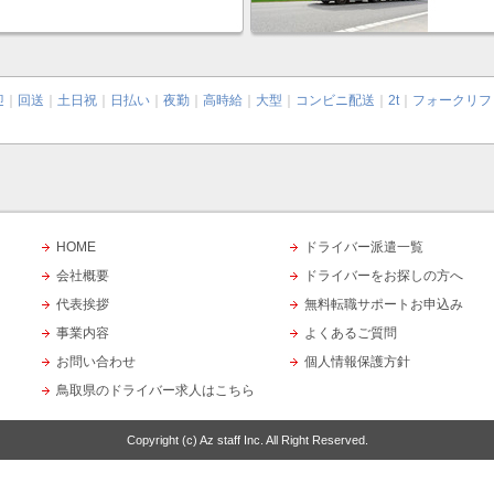
迎
｜
回送
｜
土日祝
｜
日払い
｜
夜勤
｜
高時給
｜
大型
｜
コンビニ配送
｜
2t
｜
フォークリフ
HOME
ドライバー派遣一覧
会社概要
ドライバーをお探しの方へ
代表挨拶
無料転職サポートお申込み
事業内容
よくあるご質問
お問い合わせ
個人情報保護方針
鳥取県のドライバー求人はこちら
Copyright (c)
Az staff Inc.
All Right Reserved.