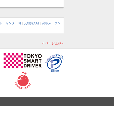
ト
｜
センター間
｜
交通費支給
｜
高収入
｜
ダン
ページ上部へ