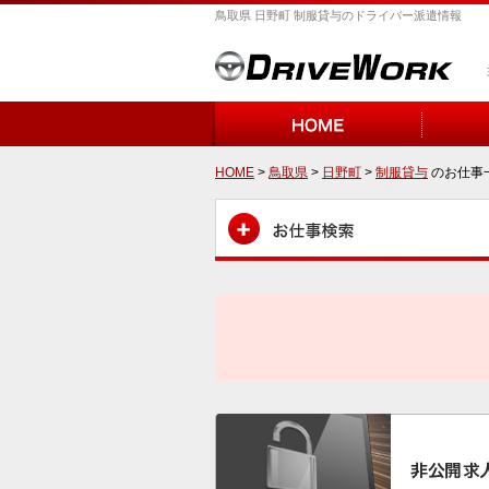
鳥取県 日野町 制服貸与のドライバー派遣情報
HOME
>
鳥取県
>
日野町
>
制服貸与
のお仕事