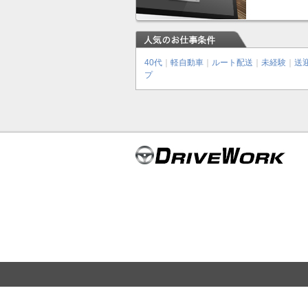
40代
｜
軽自動車
｜
ルート配送
｜
未経験
｜
送
プ