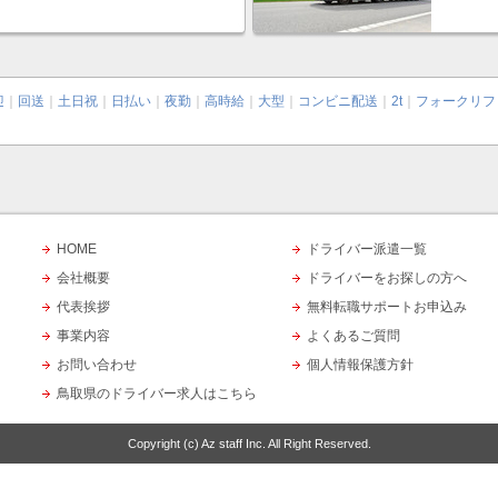
迎
｜
回送
｜
土日祝
｜
日払い
｜
夜勤
｜
高時給
｜
大型
｜
コンビニ配送
｜
2t
｜
フォークリフ
HOME
ドライバー派遣一覧
会社概要
ドライバーをお探しの方へ
代表挨拶
無料転職サポートお申込み
事業内容
よくあるご質問
お問い合わせ
個人情報保護方針
鳥取県のドライバー求人はこちら
Copyright (c)
Az staff Inc.
All Right Reserved.