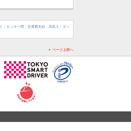
ト
｜
センター間
｜
交通費支給
｜
高収入
｜
ダン
ページ上部へ