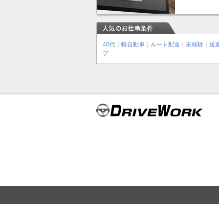
40代
｜
軽自動車
｜
ルート配送
｜
未経験
｜
送
プ