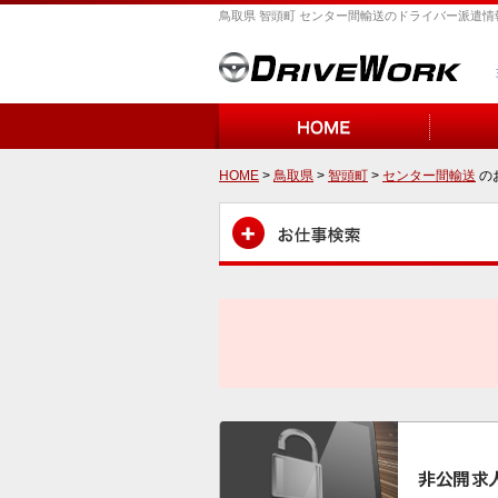
鳥取県 智頭町 センター間輸送のドライバー派遣情
HOME
>
鳥取県
>
智頭町
>
センター間輸送
の