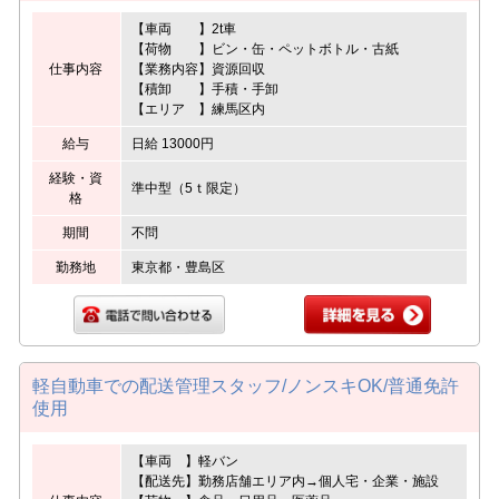
【車両 】2t車
【荷物 】ビン・缶・ペットボトル・古紙
仕事内容
【業務内容】資源回収
【積卸 】手積・手卸
【エリア 】練馬区内
給与
日給 13000円
経験・資
準中型（5ｔ限定）
格
期間
不問
勤務地
東京都・豊島区
軽自動車での配送管理スタッフ/ノンスキOK/普通免許
使用
【車両 】軽バン
【配送先】勤務店舗エリア内→個人宅・企業・施設