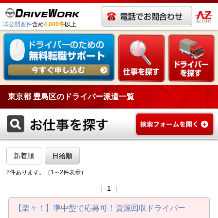
非公開案件
含め
4,000件
以上
東京都 豊島区のドライバー派遣一覧
新着順
日給順
2件あります。（1～2件表示）
｜
1
｜
【楽々！】準中型で応募可！資源回収ドライバー