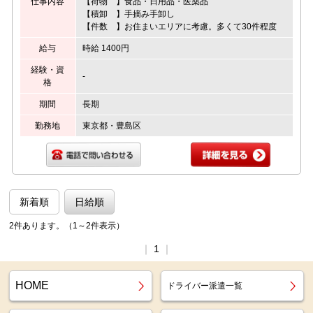
仕事内容
【荷物 】食品・日用品・医薬品
【積卸 】手摘み手卸し
【件数 】お住まいエリアに考慮。多くて30件程度
給与
時給 1400円
経験・資
-
格
期間
長期
勤務地
東京都・豊島区
新着順
日給順
2件あります。（1～2件表示）
｜
1
｜
HOME
ドライバー派遣一覧