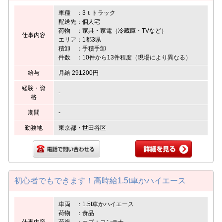
車種 ：3ｔトラック
配送先：個人宅
荷物 ：家具・家電（冷蔵庫・TVなど）
仕事内容
エリア：1都3県
積卸 ：手積手卸
件数 ：10件から13件程度（現場により異なる）
給与
月給 291200円
経験・資
-
格
期間
-
勤務地
東京都・世田谷区
初心者でもできます！高時給1.5t車かハイエース
車両 ：1.5t車かハイエース
荷物 ：食品
仕事内容
荷姿 ：カゴ＋コンテナ