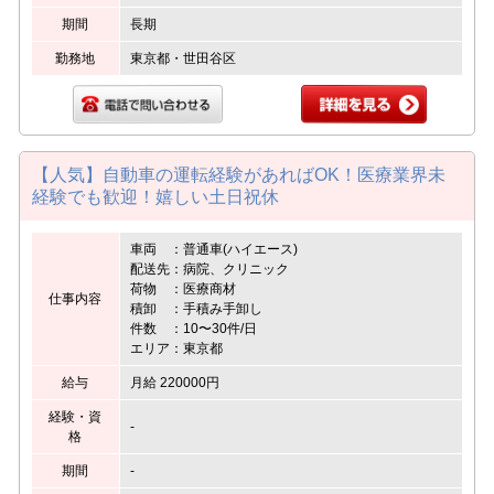
期間
長期
勤務地
東京都・世田谷区
【人気】自動車の運転経験があればOK！医療業界未
経験でも歓迎！嬉しい土日祝休
車両 ：普通車(ハイエース)
配送先：病院、クリニック
荷物 ：医療商材
仕事内容
積卸 ：手積み手卸し
件数 ：10〜30件/日
エリア：東京都
給与
月給 220000円
経験・資
-
格
期間
-