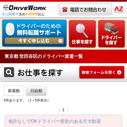
非公開案件
含め
4,000件
以上
東京都 世田谷区のドライバー派遣一覧
新着順
日給順
5件あります。（1～5件表示）
｜
1
｜
免許なしでOKドライバー意欲のある方大歓迎