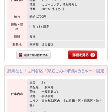
積卸 ：カゴ＋コンテナ積み降ろし
件数 ：30〜50件ほど/日
給与
時給 1700円
経験・資
中型（8ｔ限定）
格
期間
長期
勤務地
東京都・世田谷区
残業なし！世田谷区！家庭ごみの収集/ほぼルート固定
車両 ：2ｔ
集配先：一般家庭
荷物 ：一般家庭ゴミ
仕事内容
積卸 ：手積手卸
エリア：東京都23区内（主に世田谷区・目黒区・渋谷
区）