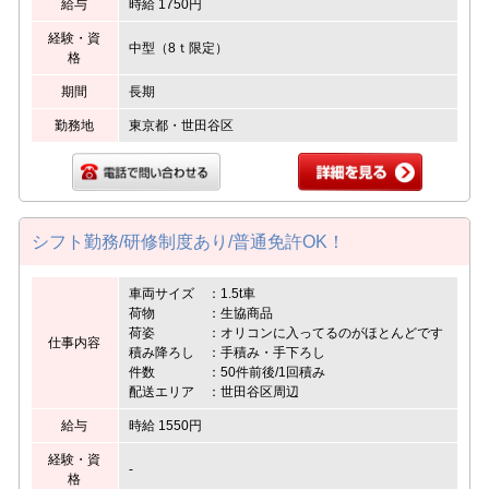
給与
時給 1750円
経験・資
中型（8ｔ限定）
格
期間
長期
勤務地
東京都・世田谷区
シフト勤務/研修制度あり/普通免許OK！
車両サイズ ：1.5t車
荷物 ：生協商品
荷姿 ：オリコンに入ってるのがほとんどです
仕事内容
積み降ろし ：手積み・手下ろし
件数 ：50件前後/1回積み
配送エリア ：世田谷区周辺
給与
時給 1550円
経験・資
-
格