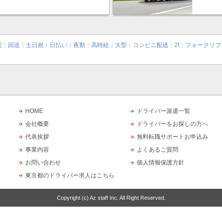
迎
｜
回送
｜
土日祝
｜
日払い
｜
夜勤
｜
高時給
｜
大型
｜
コンビニ配送
｜
2t
｜
フォークリフ
HOME
ドライバー派遣一覧
会社概要
ドライバーをお探しの方へ
代表挨拶
無料転職サポートお申込み
事業内容
よくあるご質問
お問い合わせ
個人情報保護方針
東京都のドライバー求人はこちら
Copyright (c)
Az staff Inc.
All Right Reserved.