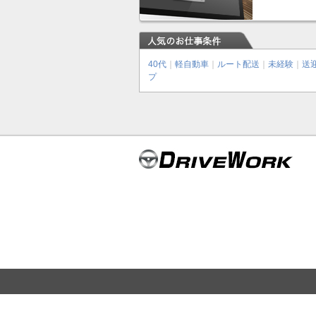
40代
｜
軽自動車
｜
ルート配送
｜
未経験
｜
送
プ