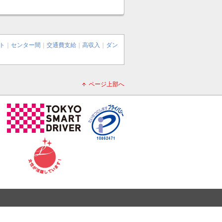
ト
｜
センター間
｜
交通費支給
｜
高収入
｜
ダン
ページ上部へ