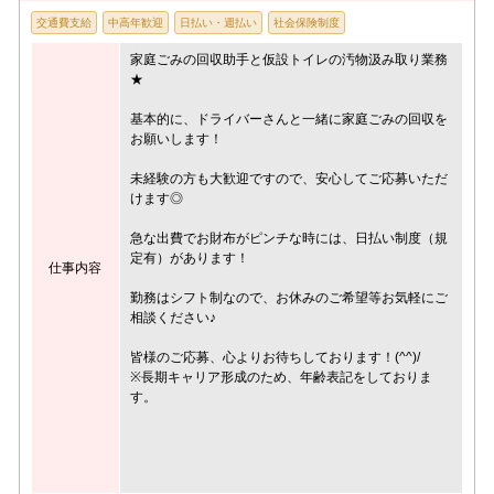
交通費支給
中高年歓迎
日払い・週払い
社会保険制度
家庭ごみの回収助手と仮設トイレの汚物汲み取り業務
★
基本的に、ドライバーさんと一緒に家庭ごみの回収を
お願いします！
未経験の方も大歓迎ですので、安心してご応募いただ
けます◎
急な出費でお財布がピンチな時には、日払い制度（規
定有）があります！
仕事内容
勤務はシフト制なので、お休みのご希望等お気軽にご
相談ください♪
皆様のご応募、心よりお待ちしております！(^^)/
※長期キャリア形成のため、年齢表記をしておりま
す。