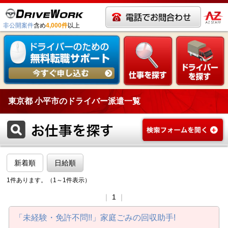
非公開案件
含め
4,000件
以上
東京都 小平市のドライバー派遣一覧
新着順
日給順
1件あります。（1～1件表示）
｜
1
｜
「未経験・免許不問!!」家庭ごみの回収助手!