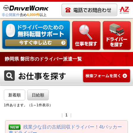
非公開案件
含め
4,000件
以上
静岡県 磐田市のドライバー派遣一覧
新着順
日給順
1件あります。（1～1件表示）
｜
1
｜
残業少な目の古紙回収ドライバー！4tパッカー
車ドライバー