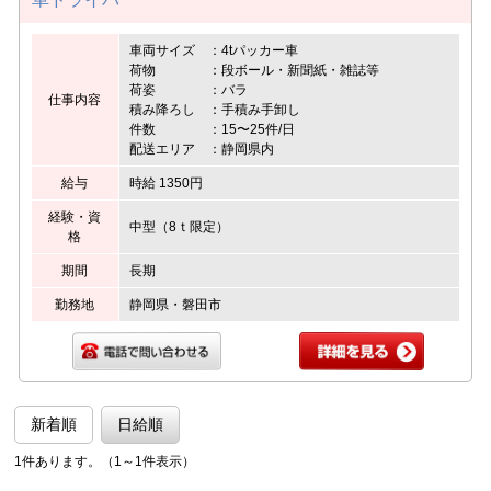
車両サイズ ：4tパッカー車
荷物 ：段ボール・新聞紙・雑誌等
荷姿 ：バラ
仕事内容
積み降ろし ：手積み手卸し
件数 ：15〜25件/日
配送エリア ：静岡県内
給与
時給 1350円
経験・資
中型（8ｔ限定）
格
期間
長期
勤務地
静岡県・磐田市
新着順
日給順
1件あります。（1～1件表示）