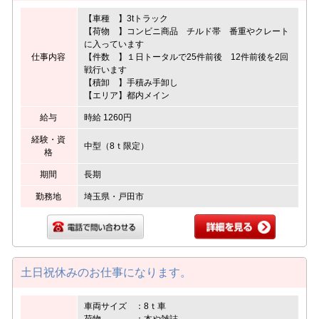
【車種 】3tトラック
【荷物 】コンビニ商品 チルド帯 番重やクレート
に入っています
仕事内容
【件数 】１日トータルで25件前後 12件前後を2回
戦行います
【積卸 】手積み手卸し
【エリア】都内メイン
給与
時給 1260円
経験・資
中型（8ｔ限定）
格
期間
長期
勤務地
埼玉県・戸田市
土日祝休みのお仕事になります。
車両サイズ ：8ｔ車
荷物 ：本や雑誌