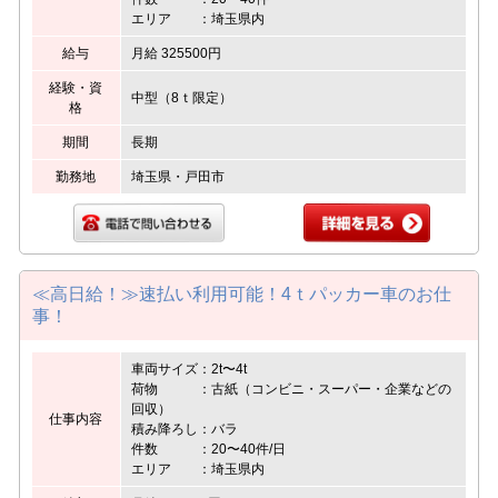
エリア ：埼玉県内
給与
月給 325500円
経験・資
中型（8ｔ限定）
格
期間
長期
勤務地
埼玉県・戸田市
≪高日給！≫速払い利用可能！4ｔパッカー車のお仕
事！
車両サイズ：2t〜4t
荷物 ：古紙（コンビニ・スーパー・企業などの
回収）
仕事内容
積み降ろし：バラ
件数 ：20〜40件/日
エリア ：埼玉県内