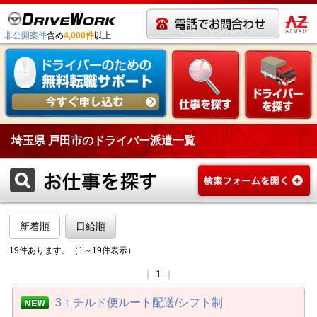
非公開案件
含め
4,000件
以上
埼玉県 戸田市のドライバー派遣一覧
新着順
日給順
19件あります。（1～19件表示）
｜
1
｜
3ｔチルド便ルート配送/シフト制