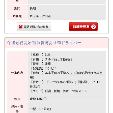
格
期間
長期
勤務地
埼玉県・戸田市
午後勤務開始/制服貸与あり/3tドライバー
【車種 】3t車
【荷物 】チルド品と米飯商品
【荷姿 】番重
【配送先】コンビニ
仕事内容
【積卸 】基本手積み手降ろし（店舗納品時は台車使
用）
【件数 】1日22件程度の2回転（1回転辺り10〜11
件ほど）
【エリア】新宿、板橋、渋谷、豊島メイン
給与
時給 1350円
経験・資
中型（8ｔ限定）
格