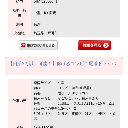
給与
月給 325500円
経験・資
中型（8ｔ限定）
格
期間
長期
勤務地
埼玉県・戸田市
【日給2万以上可能！】稼げるコンビニ配送ドライバ
ー
車両サイズ ：4t車
荷物 ：コンビニ商品(常温品)
荷姿 ：段ボールやオリコン
積み降ろし ：かごかご、バラ積みもあり
仕事内容
件数 ：1回戦コースの場合は10〜15件、2回
戦コースの場合は3〜5件×2
配送エリア ：渋谷区、新宿区、港区、台東区、文京
区
給与
時給 1320円