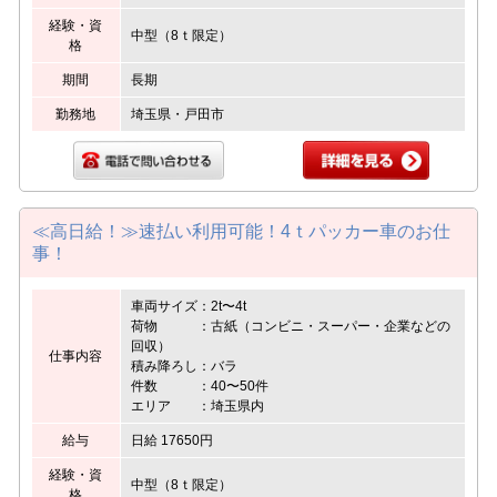
経験・資
中型（8ｔ限定）
格
期間
長期
勤務地
埼玉県・戸田市
≪高日給！≫速払い利用可能！4ｔパッカー車のお仕
事！
車両サイズ：2t〜4t
荷物 ：古紙（コンビニ・スーパー・企業などの
回収）
仕事内容
積み降ろし：バラ
件数 ：40〜50件
エリア ：埼玉県内
給与
日給 17650円
経験・資
中型（8ｔ限定）
格