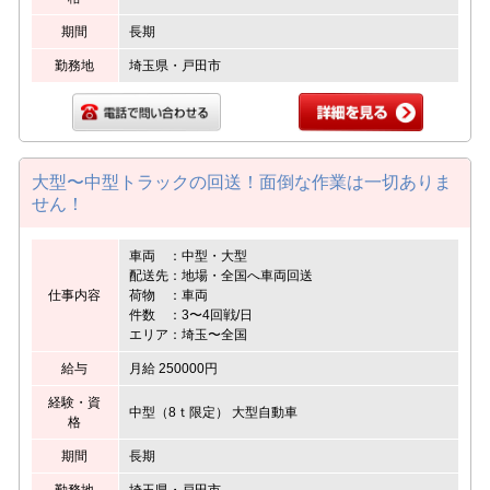
期間
長期
勤務地
埼玉県・戸田市
大型〜中型トラックの回送！面倒な作業は一切ありま
せん！
車両 ：中型・大型
配送先：地場・全国へ車両回送
仕事内容
荷物 ：車両
件数 ：3〜4回戦/日
エリア：埼玉〜全国
給与
月給 250000円
経験・資
中型（8ｔ限定） 大型自動車
格
期間
長期
勤務地
埼玉県・戸田市