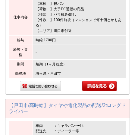
【車種 】軽バン
【荷物 】大手EC通販の商品
【積卸 】バラ積み/卸し
仕事内容
【件数 】100件前後（マンションで何十個とかもあ
る）
【エリア】川口市付近
給与
時給 1700円
経験・資
-
格
期間
短期（1ヶ月程度）
勤務地
埼玉県・戸田市
【戸田市/高時給】タイヤや電化製品の配送/2tロングド
ライバー
車両 ：キャラバン〜4ｔ
配送先 ：ディーラー等