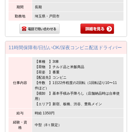
期間
長期
勤務地
埼玉県・戸田市
11時間保障有/日払いOK/深夜コンビニ配送ドライバー
【車種 】3t車
【荷物 】チルド品と米飯商品
【荷姿 】番重
【配送先】コンビニ
仕事内容
【件数 】1日22件程度の2回転（1回転辺り10〜11
件ほど）
【積卸 】基本手積み手降ろし（店舗納品時は台車使
用）
【エリア】新宿、板橋、渋谷、豊島メイン
給与
時給 1350円
経験・資
中型（8ｔ限定）
格