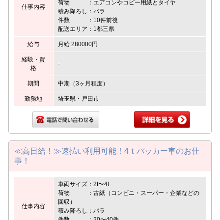
荷物 ：エアコンやコピー用紙とタイヤ
仕事内容
積み降ろし：バラ
件数 ：10件前後
配送エリア：1都三県
給与
月給 280000円
経験・資
-
格
期間
中期（3ヶ月程度）
勤務地
埼玉県・戸田市
≪高日給！≫速払い利用可能！4ｔパッカー車のお仕
事！
車両サイズ：2t〜4t
荷物 ：古紙（コンビニ・スーパー・企業などの
回収）
仕事内容
積み降ろし：バラ
件数 ：20〜40件