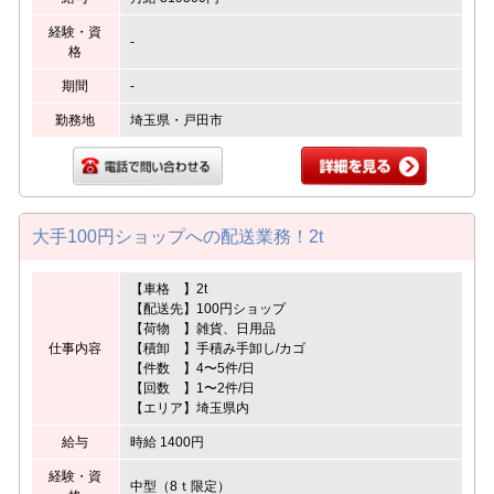
経験・資
-
格
期間
-
勤務地
埼玉県・戸田市
大手100円ショップへの配送業務！2t
【車格 】2t
【配送先】100円ショップ
【荷物 】雑貨、日用品
仕事内容
【積卸 】手積み手卸し/カゴ
【件数 】4〜5件/日
【回数 】1〜2件/日
【エリア】埼玉県内
給与
時給 1400円
経験・資
中型（8ｔ限定）