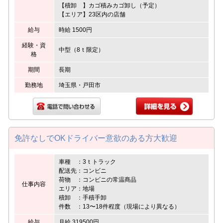
【積卸 】カゴ積みカゴ卸し（予定）
【エリア】23区内の店舗
給与
時給 1500円
経験・資
中型（8ｔ限定）
格
期間
長期
勤務地
埼玉県・戸田市
免許なしでOKドライバー意欲のある方大歓迎
車種 ：3ｔトラック
配送先：コンビニ
荷物 ：コンビニの常温商品
仕事内容
エリア：地場
積卸 ：手積手卸
件数 ：13〜18件程度（現場により異なる）
給与
月給 319500円