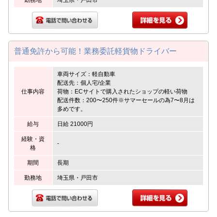
普通免許から可能！業務委託軽貨物ドライバー
車両サイズ：軽自動車
配送先：個人宅/企業
仕事内容
荷物：ECサイトで購入されたショップの軽い荷物
配送件数：200〜250件※サマーセールの為7〜8月は
多めです。
給与
日給 21000円
経験・資
-
格
期間
長期
勤務地
埼玉県・戸田市