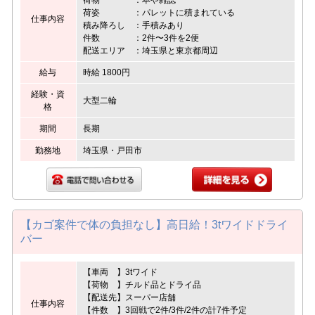
荷姿 ：パレットに積まれている
仕事内容
積み降ろし ：手積みあり
件数 ：2件〜3件を2便
配送エリア ：埼玉県と東京都周辺
給与
時給 1800円
経験・資
大型二輪
格
期間
長期
勤務地
埼玉県・戸田市
【カゴ案件で体の負担なし】高日給！3tワイドドライ
バー
【車両 】3tワイド
【荷物 】チルド品とドライ品
【配送先】スーパー店舗
仕事内容
【件数 】3回戦で2件/3件/2件の計7件予定