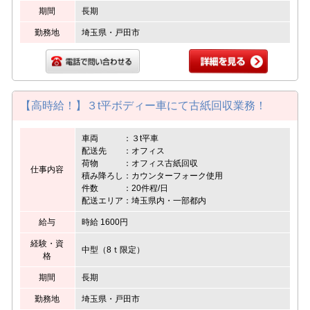
期間
長期
勤務地
埼玉県・戸田市
【高時給！】３t平ボディー車にて古紙回収業務！
車両 ：３t平車
配送先 ：オフィス
荷物 ：オフィス古紙回収
仕事内容
積み降ろし：カウンターフォーク使用
件数 ：20件程/日
配送エリア：埼玉県内・一部都内
給与
時給 1600円
経験・資
中型（8ｔ限定）
格
期間
長期
勤務地
埼玉県・戸田市