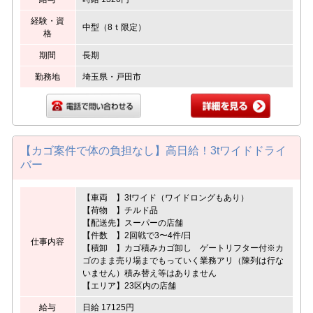
経験・資
中型（8ｔ限定）
格
期間
長期
勤務地
埼玉県・戸田市
【カゴ案件で体の負担なし】高日給！3tワイドドライ
バー
【車両 】3tワイド（ワイドロングもあり）
【荷物 】チルド品
【配送先】スーパーの店舗
【件数 】2回戦で3〜4件/日
仕事内容
【積卸 】カゴ積みカゴ卸し ゲートリフター付※カ
ゴのまま売り場までもっていく業務アリ（陳列は行な
いません）積み替え等はありません
【エリア】23区内の店舗
給与
日給 17125円