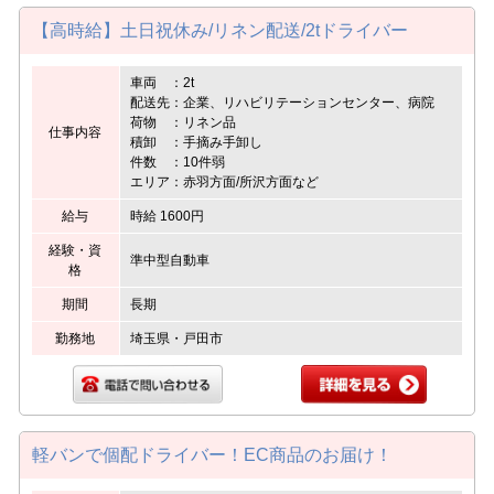
【高時給】土日祝休み/リネン配送/2tドライバー
車両 ：2t
配送先：企業、リハビリテーションセンター、病院
荷物 ：リネン品
仕事内容
積卸 ：手摘み手卸し
件数 ：10件弱
エリア：赤羽方面/所沢方面など
給与
時給 1600円
経験・資
準中型自動車
格
期間
長期
勤務地
埼玉県・戸田市
軽バンで個配ドライバー！EC商品のお届け！