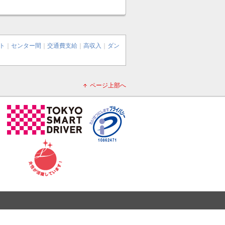
ト
｜
センター間
｜
交通費支給
｜
高収入
｜
ダン
ページ上部へ