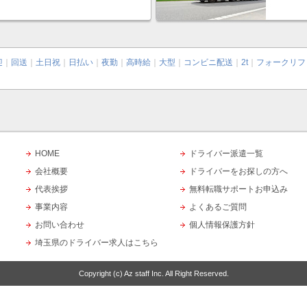
迎
｜
回送
｜
土日祝
｜
日払い
｜
夜勤
｜
高時給
｜
大型
｜
コンビニ配送
｜
2t
｜
フォークリフ
HOME
ドライバー派遣一覧
会社概要
ドライバーをお探しの方へ
代表挨拶
無料転職サポートお申込み
事業内容
よくあるご質問
お問い合わせ
個人情報保護方針
埼玉県のドライバー求人はこちら
Copyright (c)
Az staff Inc.
All Right Reserved.