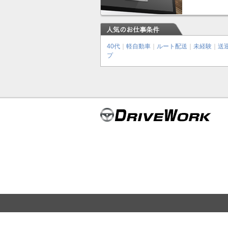
40代
｜
軽自動車
｜
ルート配送
｜
未経験
｜
送
プ