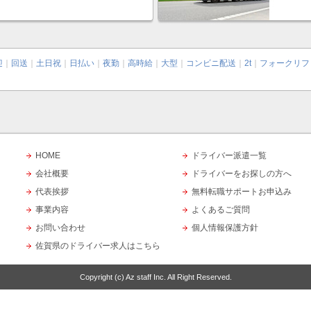
迎
｜
回送
｜
土日祝
｜
日払い
｜
夜勤
｜
高時給
｜
大型
｜
コンビニ配送
｜
2t
｜
フォークリフ
HOME
ドライバー派遣一覧
会社概要
ドライバーをお探しの方へ
代表挨拶
無料転職サポートお申込み
事業内容
よくあるご質問
お問い合わせ
個人情報保護方針
佐賀県のドライバー求人はこちら
Copyright (c)
Az staff Inc.
All Right Reserved.