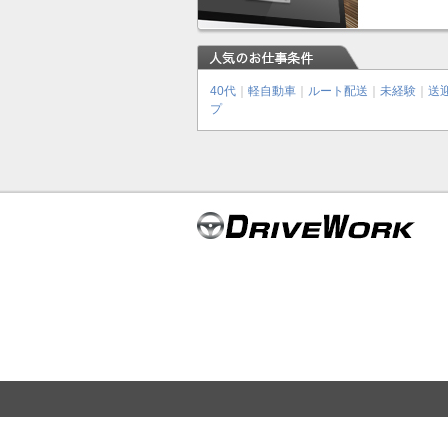
40代
｜
軽自動車
｜
ルート配送
｜
未経験
｜
送
プ