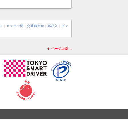
ト
｜
センター間
｜
交通費支給
｜
高収入
｜
ダン
ページ上部へ