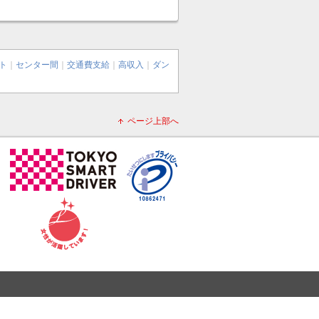
ト
｜
センター間
｜
交通費支給
｜
高収入
｜
ダン
ページ上部へ