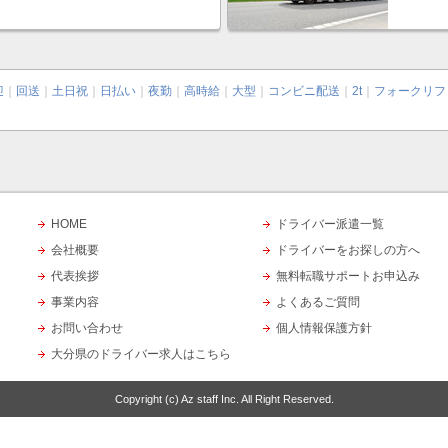
迎
｜
回送
｜
土日祝
｜
日払い
｜
夜勤
｜
高時給
｜
大型
｜
コンビニ配送
｜
2t
｜
フォークリフ
HOME
ドライバー派遣一覧
会社概要
ドライバーをお探しの方へ
代表挨拶
無料転職サポートお申込み
事業内容
よくあるご質問
お問い合わせ
個人情報保護方針
大分県のドライバー求人はこちら
Copyright (c)
Az staff Inc.
All Right Reserved.