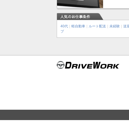
40代
｜
軽自動車
｜
ルート配送
｜
未経験
｜
送
プ