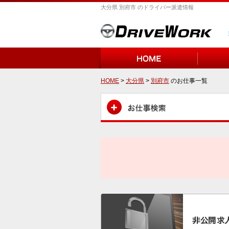
大分県 別府市 のドライバー派遣情報
HOME
>
大分県
>
別府市
のお仕事一覧