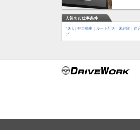
40代
｜
軽自動車
｜
ルート配送
｜
未経験
｜
送
プ