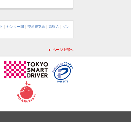
ト
｜
センター間
｜
交通費支給
｜
高収入
｜
ダン
ページ上部へ