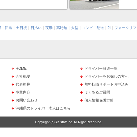
迎
｜
回送
｜
土日祝
｜
日払い
｜
夜勤
｜
高時給
｜
大型
｜
コンビニ配送
｜
2t
｜
フォークリフ
HOME
ドライバー派遣一覧
会社概要
ドライバーをお探しの方へ
代表挨拶
無料転職サポートお申込み
事業内容
よくあるご質問
お問い合わせ
個人情報保護方針
沖縄県のドライバー求人はこちら
Copyright (c)
Az staff Inc.
All Right Reserved.