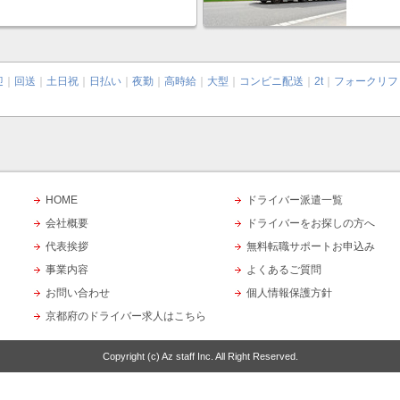
迎
｜
回送
｜
土日祝
｜
日払い
｜
夜勤
｜
高時給
｜
大型
｜
コンビニ配送
｜
2t
｜
フォークリフ
HOME
ドライバー派遣一覧
会社概要
ドライバーをお探しの方へ
代表挨拶
無料転職サポートお申込み
事業内容
よくあるご質問
お問い合わせ
個人情報保護方針
京都府のドライバー求人はこちら
Copyright (c)
Az staff Inc.
All Right Reserved.