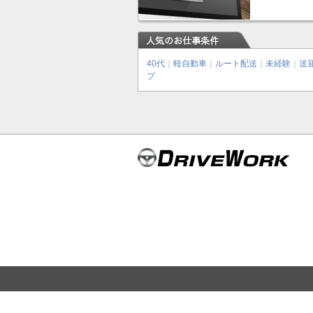
40代
｜
軽自動車
｜
ルート配送
｜
未経験
｜
送
プ