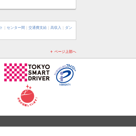
ト
｜
センター間
｜
交通費支給
｜
高収入
｜
ダン
ページ上部へ