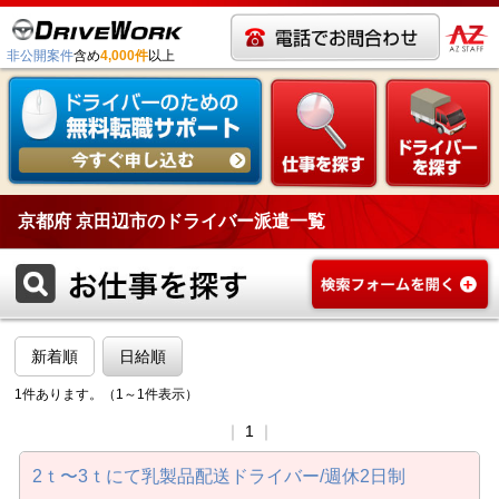
非公開案件
含め
4,000件
以上
京都府 京田辺市のドライバー派遣一覧
新着順
日給順
1件あります。（1～1件表示）
｜
1
｜
2ｔ〜3ｔにて乳製品配送ドライバー/週休2日制