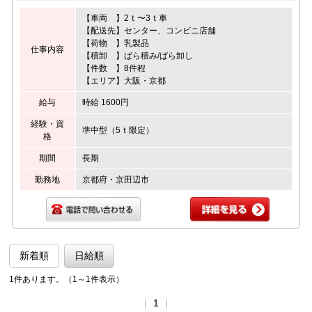
【車両 】2ｔ〜3ｔ車
【配送先】センター、コンビニ店舗
【荷物 】乳製品
仕事内容
【積卸 】ばら積み/ばら卸し
【件数 】8件程
【エリア】大阪・京都
給与
時給 1600円
経験・資
準中型（5ｔ限定）
格
期間
長期
勤務地
京都府・京田辺市
新着順
日給順
1件あります。（1～1件表示）
｜
1
｜