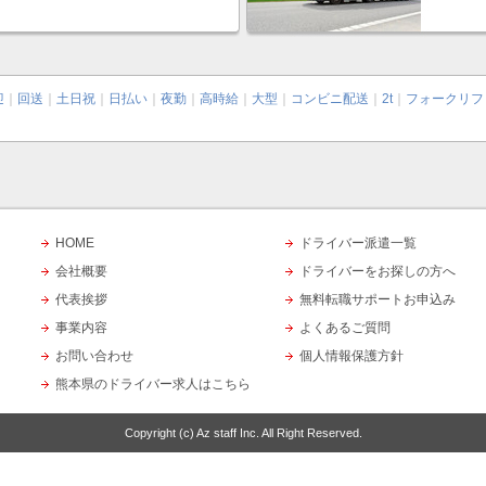
迎
｜
回送
｜
土日祝
｜
日払い
｜
夜勤
｜
高時給
｜
大型
｜
コンビニ配送
｜
2t
｜
フォークリフ
HOME
ドライバー派遣一覧
会社概要
ドライバーをお探しの方へ
代表挨拶
無料転職サポートお申込み
事業内容
よくあるご質問
お問い合わせ
個人情報保護方針
熊本県のドライバー求人はこちら
Copyright (c)
Az staff Inc.
All Right Reserved.