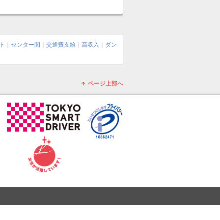
ト
｜
センター間
｜
交通費支給
｜
高収入
｜
ダン
ページ上部へ