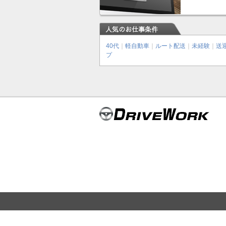
40代
｜
軽自動車
｜
ルート配送
｜
未経験
｜
送
プ