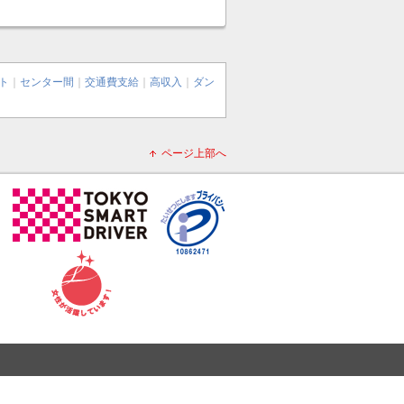
ト
｜
センター間
｜
交通費支給
｜
高収入
｜
ダン
ページ上部へ