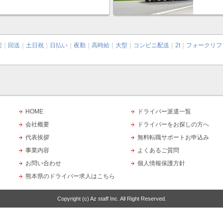
迎
｜
回送
｜
土日祝
｜
日払い
｜
夜勤
｜
高時給
｜
大型
｜
コンビニ配送
｜
2t
｜
フォークリフ
HOME
ドライバー派遣一覧
会社概要
ドライバーをお探しの方へ
代表挨拶
無料転職サポートお申込み
事業内容
よくあるご質問
お問い合わせ
個人情報保護方針
熊本県のドライバー求人はこちら
Copyright (c)
Az staff Inc.
All Right Reserved.