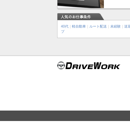
40代
｜
軽自動車
｜
ルート配送
｜
未経験
｜
送
プ