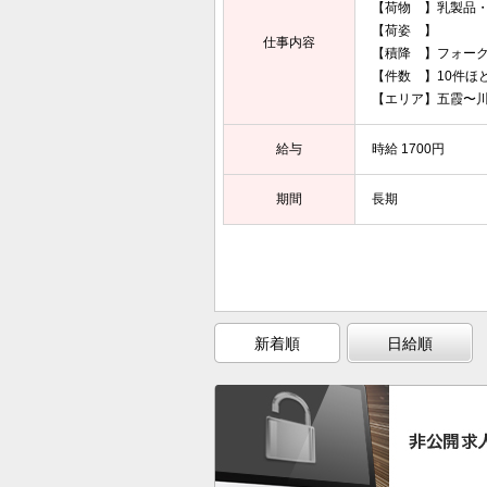
【荷物 】乳製品
【荷姿 】
仕事内容
【積降 】フォー
【件数 】10件ほど
【エリア】五霞〜
給与
時給 1700円
期間
長期
新着順
日給順