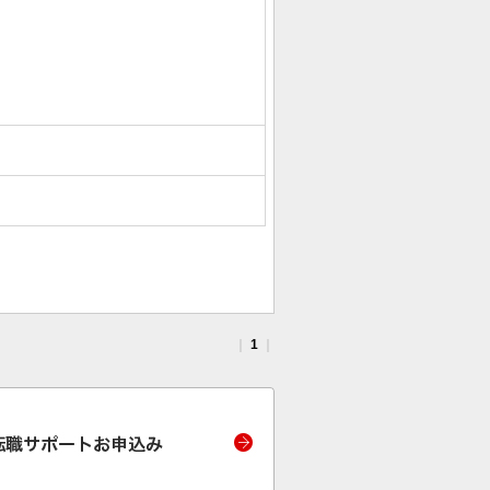
｜
1
｜