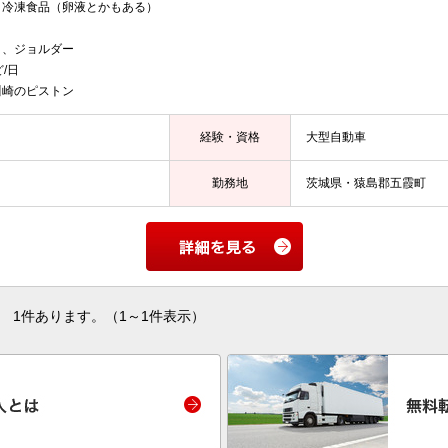
・冷凍食品（卵液とかもある）
ク、ジョルダー
/日
川崎のピストン
経験・資格
大型自動車
勤務地
茨城県・猿島郡五霞町
1件あります。（1～1件表示）