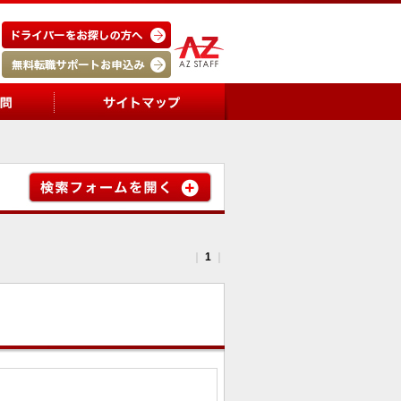
｜
1
｜