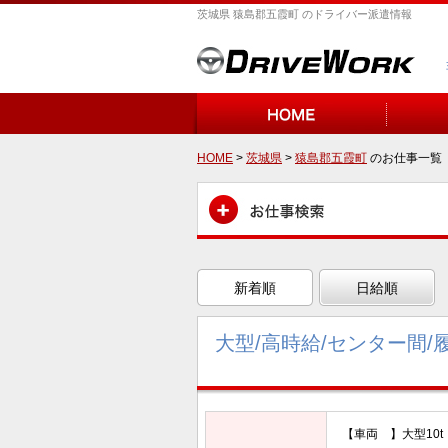
茨城県 猿島郡五霞町 のドライバー派遣情報
HOME
>
茨城県
>
猿島郡五霞町
のお仕事一覧
新着順
日給順
大型/高時給/センター間/
【車両 】大型10t