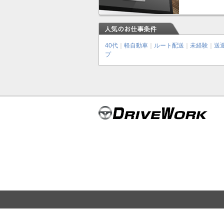
40代
｜
軽自動車
｜
ルート配送
｜
未経験
｜
送
プ