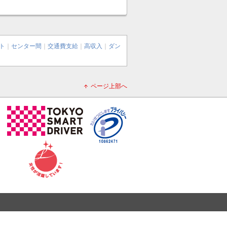
ト
｜
センター間
｜
交通費支給
｜
高収入
｜
ダン
ページ上部へ