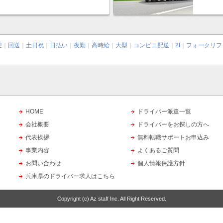
迎
｜
回送
｜
土日祝
｜
日払い
｜
夜勤
｜
高時給
｜
大型
｜
コンビニ配送
｜
2t
｜
フォークリフ
HOME
ドライバー派遣一覧
会社概要
ドライバーをお探しの方へ
代表挨拶
無料転職サポートお申込み
事業内容
よくあるご質問
お問い合わせ
個人情報保護方針
兵庫県のドライバー求人はこちら
Copyright (c)
Az staff Inc.
All Right Reserved.