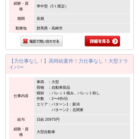
経験・資
準中型（5ｔ限定）
格
期間
長期
勤務地
群馬県・高崎市
【力仕事なし！】高時給案件！力仕事なし！大型ドラ
イバー
車両 ：大型
荷物 ：自動車部品
積卸 ：パレット積み、パレット卸し
仕事内容
件数 ：2〜4件/日
エリア：パターン1：新潟
パターン2：北関東
給与
日給 20975円
経験・資
大型自動車
格