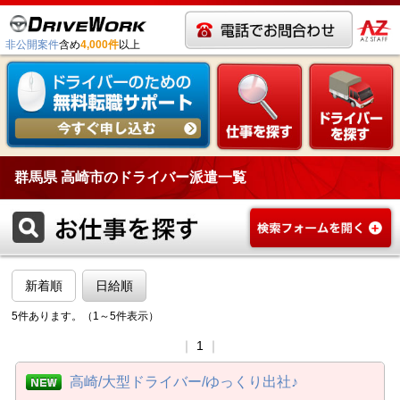
非公開案件
含め
4,000件
以上
群馬県 高崎市のドライバー派遣一覧
新着順
日給順
5件あります。（1～5件表示）
｜
1
｜
高崎/大型ドライバー/ゆっくり出社♪