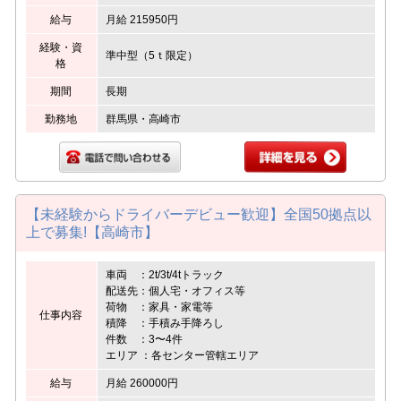
給与
月給 215950円
経験・資
準中型（5ｔ限定）
格
期間
長期
勤務地
群馬県・高崎市
【未経験からドライバーデビュー歓迎】全国50拠点以
上で募集!【高崎市】
車両 ：2t/3t/4tトラック
配送先：個人宅・オフィス等
荷物 ：家具・家電等
仕事内容
積降 ：手積み手降ろし
件数 ：3〜4件
エリア ：各センター管轄エリア
給与
月給 260000円