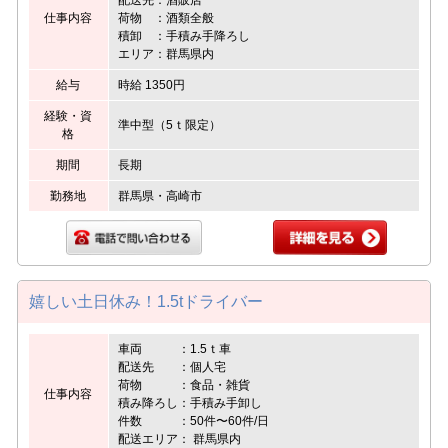
仕事内容
荷物 ：酒類全般
積卸 ：手積み手降ろし
エリア：群馬県内
給与
時給 1350円
経験・資
準中型（5ｔ限定）
格
期間
長期
勤務地
群馬県・高崎市
嬉しい土日休み！1.5tドライバー
車両 ：1.5ｔ車
配送先 ：個人宅
荷物 ：食品・雑貨
仕事内容
積み降ろし：手積み手卸し
件数 ：50件〜60件/日
配送エリア： 群馬県内