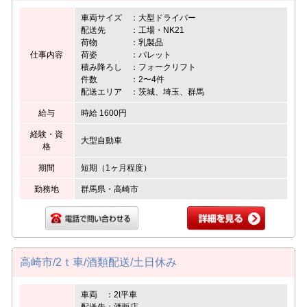
車両サイズ ：大型ドライバー
配送先 ：工場・NK21
荷物 ：乳製品
仕事内容
荷姿 ：パレット
積み降ろし ：フォークリフト
件数 ：2〜4件
配送エリア ：茨城、埼玉、群馬
給与
時給 1600円
経験・資
大型自動車
格
期間
短期（1ヶ月程度）
勤務地
群馬県・高崎市
高崎市/2ｔ車/酒類配送/土日休み
車両 ：2t平車
配送先：酒販店