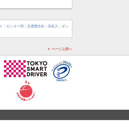
ト
｜
センター間
｜
交通費支給
｜
高収入
｜
ダン
ページ上部へ