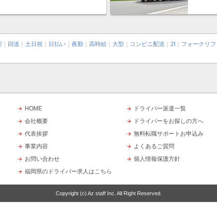
迎
｜
回送
｜
土日祝
｜
日払い
｜
夜勤
｜
高時給
｜
大型
｜
コンビニ配送
｜
2t
｜
フォークリフ
HOME
ドライバー派遣一覧
会社概要
ドライバーをお探しの方へ
代表挨拶
無料転職サポートお申込み
事業内容
よくあるご質問
お問い合わせ
個人情報保護方針
福岡県のドライバー求人はこちら
Copyright (c)
Az staff Inc.
All Right Reserved.