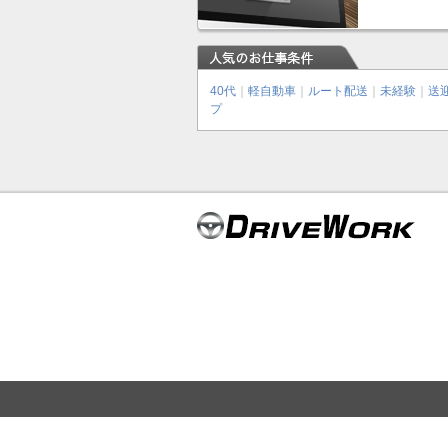
40代
｜
軽自動車
｜
ルート配送
｜
未経験
｜
送
プ