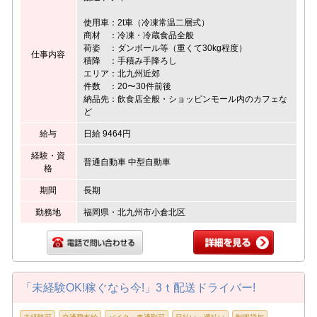
使用車：2t車（冷凍常温二層式）
商材 ：冷凍・冷蔵食品全般
荷姿 ：ダンボール等（重くて30kg程度）
仕事内容
積降 ：手積み手降ろし
エリア：北九州近郊
件数 ：20〜30件前後
納品先：飲食店全般・ショッピンモール内のカフェな
ど
給与
日給 9464円
経験・資
普通自動車 中型自動車
格
期間
長期
勤務地
福岡県・北九州市小倉北区
「未経験OK!稼ぐなら今!」3ｔ配送ドライバー!