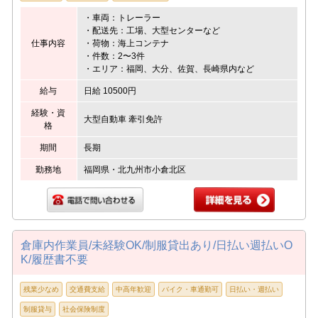
・車両：トレーラー
・配送先：工場、大型センターなど
仕事内容
・荷物：海上コンテナ
・件数：2〜3件
・エリア：福岡、大分、佐賀、長崎県内など
給与
日給 10500円
経験・資
大型自動車 牽引免許
格
期間
長期
勤務地
福岡県・北九州市小倉北区
倉庫内作業員/未経験OK/制服貸出あり/日払い週払いO
K/履歴書不要
残業少なめ
交通費支給
中高年歓迎
バイク・車通勤可
日払い・週払い
制服貸与
社会保険制度