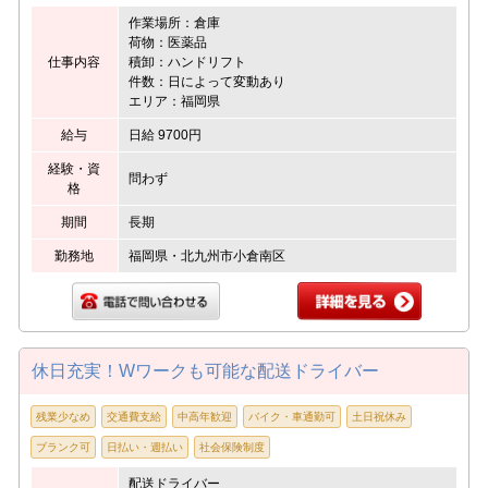
作業場所：倉庫
荷物：医薬品
仕事内容
積卸：ハンドリフト
件数：日によって変動あり
エリア：福岡県
給与
日給 9700円
経験・資
問わず
格
期間
長期
勤務地
福岡県・北九州市小倉南区
休日充実！Wワークも可能な配送ドライバー
残業少なめ
交通費支給
中高年歓迎
バイク・車通勤可
土日祝休み
ブランク可
日払い・週払い
社会保険制度
配送ドライバー