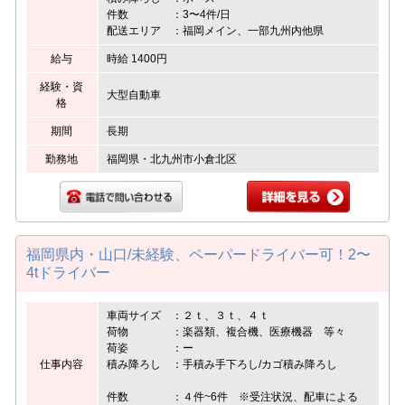
件数 ：3〜4件/日
配送エリア ：福岡メイン、一部九州内他県
給与
時給 1400円
経験・資
大型自動車
格
期間
長期
勤務地
福岡県・北九州市小倉北区
福岡県内・山口/未経験、ペーパードライバー可！2〜
4tドライバー
車両サイズ ：２ｔ、３ｔ、４ｔ
荷物 ：楽器類、複合機、医療機器 等々
荷姿 ：ー
仕事内容
積み降ろし ：手積み手下ろし/カゴ積み降ろし
件数 ：４件~6件 ※受注状況、配車による