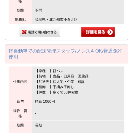
格
期間
不問
勤務地
福岡県・北九州市小倉北区
軽自動車での配送管理スタッフ/ノンスキOK/普通免許
使用
【車種 】軽バン
【荷物 】食品・日用品・医薬品
仕事内容
【配送先】個人宅・企業・施設
【積卸 】手摘み手卸し
【件数 】多くて30件程度
給与
時給 1060円
経験・資
-
格
期間
長期