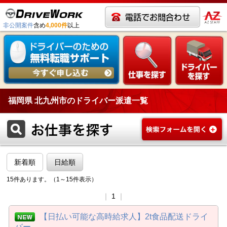
非公開案件
含め
4,000件
以上
福岡県 北九州市のドライバー派遣一覧
新着順
日給順
15件あります。（1～15件表示）
｜
1
｜
【日払い可能な高時給求人】2t食品配送ドライ
バー