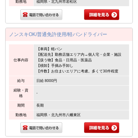
勤務地
福岡県・北九州市若松区
ノンスキOK/普通免許使用/軽バンドライバー
【車両】軽バン
【配送先】勤務店舗エリア内→個人宅・企業・施設
仕事内容
【扱う物】食品・日用品・医薬品
【積卸】手摘み手卸し
【件数】お住まいエリアに考慮。多くて30件程度
給与
日給 8000円
経験・資
-
格
期間
長期
勤務地
福岡県・北九州市八幡東区