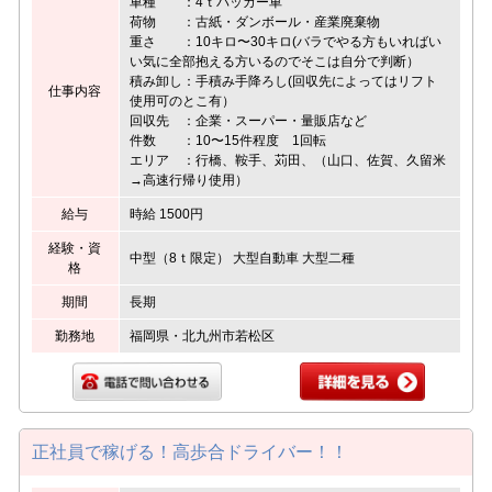
車種 ：4ｔパッカー車
荷物 ：古紙・ダンボール・産業廃棄物
重さ ：10キロ〜30キロ(バラでやる方もいればい
い気に全部抱える方いるのでそこは自分で判断）
積み卸し：手積み手降ろし(回収先によってはリフト
仕事内容
使用可のとこ有）
回収先 ：企業・スーパー・量販店など
件数 ：10〜15件程度 1回転
エリア ：行橋、鞍手、苅田、（山口、佐賀、久留米
→高速行帰り使用）
給与
時給 1500円
経験・資
中型（8ｔ限定） 大型自動車 大型二種
格
期間
長期
勤務地
福岡県・北九州市若松区
正社員で稼げる！高歩合ドライバー！！