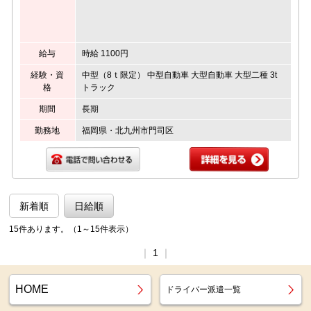
給与
時給 1100円
経験・資
中型（8ｔ限定） 中型自動車 大型自動車 大型二種 3t
格
トラック
期間
長期
勤務地
福岡県・北九州市門司区
新着順
日給順
15件あります。（1～15件表示）
｜
1
｜
HOME
ドライバー派遣一覧