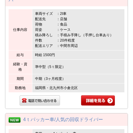
車両サイズ ：2t車
配送先 ：店舗
荷物 ：食品
仕事内容
荷姿 ：ケース
積み降ろし ：手積み手降し（手押し台車あり）
件数 ：20件程度
配送エリア ：中間市周辺
給与
時給 1500円
経験・資
準中型（5ｔ限定）
格
期間
中期（3ヶ月程度）
勤務地
福岡県・北九州市小倉北区
4ｔパッカー車/人気の回収ドライバー