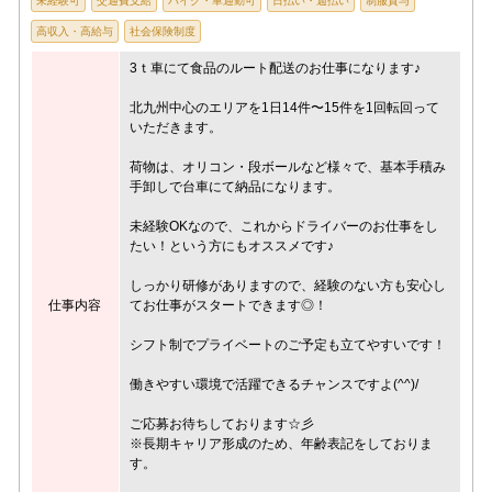
未経験可
交通費支給
バイク・車通勤可
日払い・週払い
制服貸与
高収入・高給与
社会保険制度
3ｔ車にて食品のルート配送のお仕事になります♪
北九州中心のエリアを1日14件〜15件を1回転回って
いただきます。
荷物は、オリコン・段ボールなど様々で、基本手積み
手卸しで台車にて納品になります。
未経験OKなので、これからドライバーのお仕事をし
たい！という方にもオススメです♪
しっかり研修がありますので、経験のない方も安心し
仕事内容
てお仕事がスタートできます◎！
シフト制でプライベートのご予定も立てやすいです！
働きやすい環境で活躍できるチャンスですよ(^^)/
ご応募お待ちしております☆彡
※長期キャリア形成のため、年齢表記をしておりま
す。