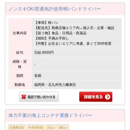
ノンスキOK/普通免許使用/軽バンドライバー
【車両】軽バン
【配送先】勤務店舗エリア内→個人宅・企業・施設
仕事内容
【扱う物】食品・日用品・医薬品
【積卸】手摘み手卸し
【件数】お住まいエリアに考慮。多くて30件程度
給与
日給 8000円
経験・資
-
格
期間
長期
勤務地
福岡県・北九州市八幡東区
体力不要の海上コンテナ運搬ドライバー
交通費支給
中高年歓迎
日払い・週払い