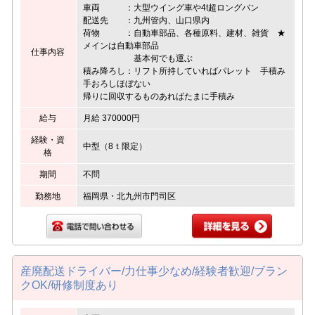
車両 ：大型ウイング車や4t超ロングバン
配送先 ：九州管内、山口県内
荷物 ：自動車部品、各種原料、建材、雑貨 ★
メインは自動車部品
仕事内容
基本何でも運ぶ
積み降ろし：リフト所持していればパレット 手積み
手おろしほぼない
帰りに回収するものあればたまに手積み
給与
月給 370000円
経験・資
中型（8ｔ限定）
格
期間
不問
勤務地
福岡県・北九州市門司区
産廃配送ドライバー/力仕事少なめ/経験者歓迎/ブラン
クOK/研修制度あり