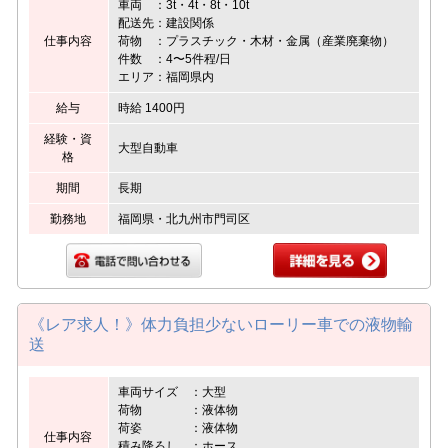
車両 ：3t・4t・8t・10t
配送先：建設関係
仕事内容
荷物 ：プラスチック・木材・金属（産業廃棄物）
件数 ：4〜5件程/日
エリア：福岡県内
給与
時給 1400円
経験・資
大型自動車
格
期間
長期
勤務地
福岡県・北九州市門司区
《レア求人！》体力負担少ないローリー車での液物輸
送
車両サイズ ：大型
荷物 ：液体物
荷姿 ：液体物
仕事内容
積み降ろし ：ホース