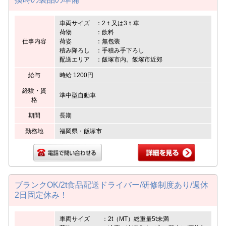
車両サイズ ：2ｔ又は3ｔ車
荷物 ：飲料
仕事内容
荷姿 ：無包装
積み降ろし ：手積み手下ろし
配送エリア ：飯塚市内。飯塚市近郊
給与
時給 1200円
経験・資
準中型自動車
格
期間
長期
勤務地
福岡県・飯塚市
ブランクOK/2t食品配送ドライバー/研修制度あり/週休
2日固定休み！
車両サイズ ：2t（MT）総重量5t未満