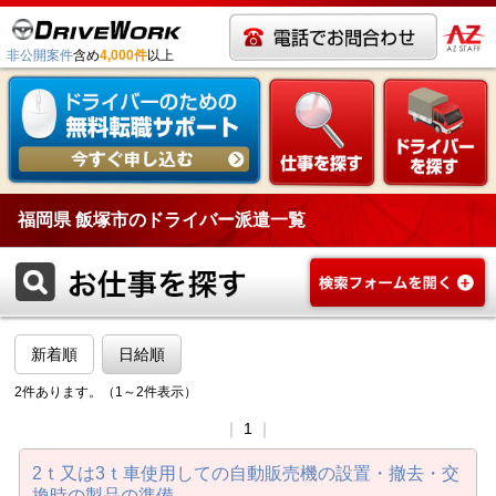
非公開案件
含め
4,000件
以上
福岡県 飯塚市のドライバー派遣一覧
新着順
日給順
2件あります。（1～2件表示）
｜
1
｜
2ｔ又は3ｔ車使用しての自動販売機の設置・撤去・交
換時の製品の準備