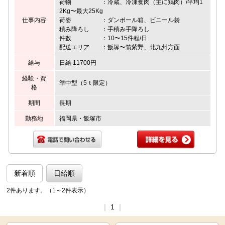
荷物 ：冷蔵、冷凍食肉（主に鶏肉）/平均1
2Kg〜最大25Kg
仕事内容
荷姿 ：ダンボール箱、ビニール袋
積み降ろし ：手積み手降ろし
件数 ：10〜15件程/日
配送エリア ：飯塚〜筑紫野、北九州方面
給与
日給 11700円
経験・資
準中型（5ｔ限定）
格
期間
長期
勤務地
福岡県・飯塚市
新着順
日給順
2件あります。（1～2件表示）
｜
1
｜