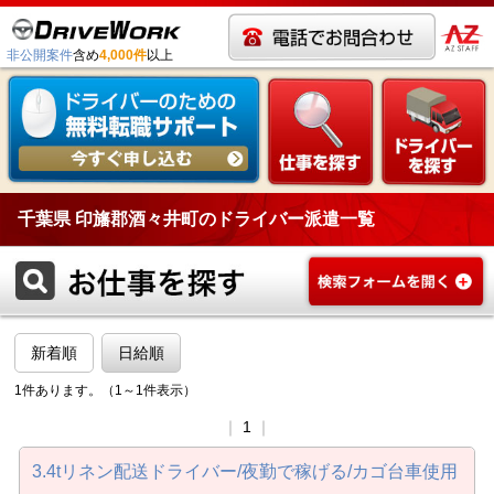
非公開案件
含め
4,000件
以上
千葉県 印旛郡酒々井町のドライバー派遣一覧
新着順
日給順
1件あります。（1～1件表示）
｜
1
｜
3.4tリネン配送ドライバー/夜勤で稼げる/カゴ台車使用